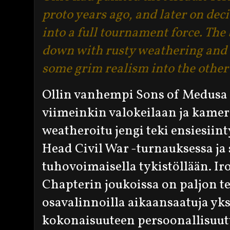
proto years ago, and later on dec
into a full tournament force. The
down with rusty weathering and 
some grim realism into the other
Ollin vanhempi Sons of Medusa 
viimeinkin valokeilaan ja kamer
weatheroitu jengi teki ensiesii
Head Civil War -turnauksessa ja 
tuhovoimaisella tykistöllään. I
Chapterin joukoissa on paljon t
osavalinnoilla aikaansaatuja yks
kokonaisuuteen persoonallisuutta