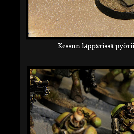
Kessun läppärissä pyörii