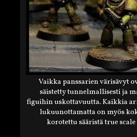
Vaikka panssarien värisävyt ov
säistetty tunnelmallisesti ja 
figuihin uskottavuutta. Kaikkia a
lukuunottamatta on myös ko
korotettu sääristä true scal