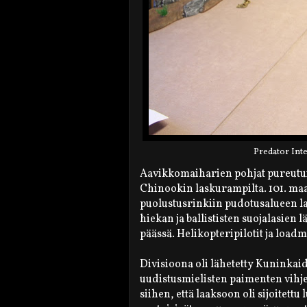
Predator Inte
Aavikkomaiharien pohjat pureutui
Chinookin laskurampilta. 101. maa
puolustusrinkiin pudotusalueen la
hiekan ja ballististen suojalasie
päässä. Helikopteripilotit ja loadm
Divisioona oli lähetetty Kuninkaid
uudistusmielisten paimenten vihjee
siihen, että laaksoon oli sijoitett