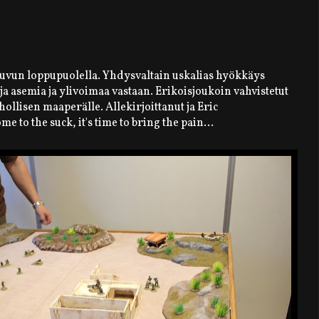
luvun loppupuolella. Yhdysvaltain uskalias hyökkäys
uja asemia ja ylivoimaa vastaan. Erikoisjoukoin vahvistetut
ollisen maaperälle. Allekirjoittanut ja Eric
 to the suck, it's time to bring the pain...