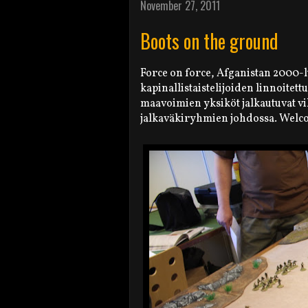
November 27, 2011
Boots on the ground
Force on force, Afganistan 2000-
kapinallistaistelijoiden linnoitett
maavoimien yksiköt jalkautuvat vih
jalkaväkiryhmien johdossa. Welcome