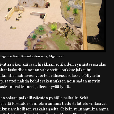
lligence Feed: Kuninkaiden sola, Afganistan.
vat aavikon kuivaan hiekkaan sotilaiden rynnistäessä alas
hanlaskudivisioonan vahvistettu joukkue jalkautui
itamille mahtavien vuorten välisessä solassa. Pöllyävän
n läpi saattoi nähdä kohderakennuksen noin sadan metrin
aster olivat tehneet jälleen hyvää työtä...
en solaan paikallisväestön pyhälle paikalle. Sekä
t että Predator-lennokin antama tiedustelutieto viittasivat
u lukuisia vihollisen raskaita aseita. Oikein suunnattuina nämä