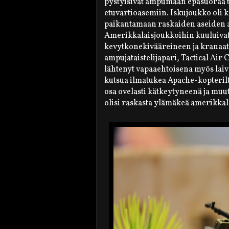
pystyisivät ampumaan epäsuoraa tu
etuvartioasemiin. Iskujoukko oli k
paikantamaan raskaiden aseiden a
Amerikkalaisjoukkoihin kuuluivat
kevytkonekivääreineen ja kranaati
ampujataistelijapari, Tactical Air
lähtenyt vapaaehtoisena myös laiv
kutsua ilmatukea Apache-kopterilta j
osa ovelasti kätkeytyneenä ja muut
olisi raskasta ylämäkeä amerikkala