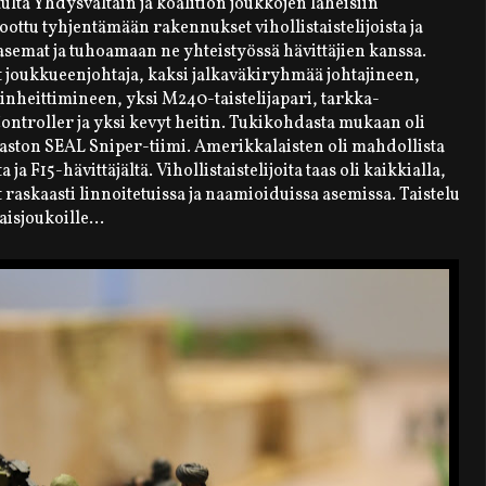
lta Yhdysvaltain ja koalition joukkojen läheisiin
oottu tyhjentämään rakennukset vihollistaistelijoista ja
semat ja tuhoamaan ne yhteistyössä hävittäjien kanssa.
 joukkueenjohtaja, kaksi jalkaväkiryhmää johtajineen,
nheittimineen, yksi M240-taistelijapari, tarkka-
 Controller ja yksi kevyt heitin. Tukikohdasta mukaan oli
aston SEAL Sniper-tiimi. Amerikkalaisten oli mahdollista
a F15-hävittäjältä. Vihollistaistelijoita taas oli kaikkialla,
 raskaasti linnoitetuissa ja naamioiduissa asemissa. Taistelu
isjoukoille...