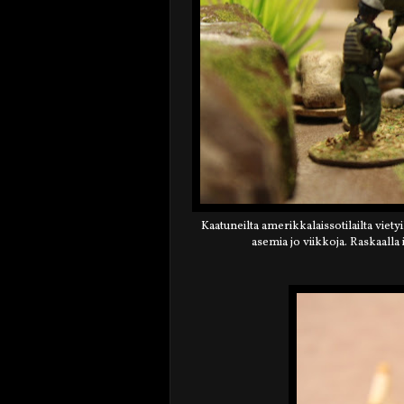
Kaatuneilta amerikkalaissotilailta viety
asemia jo viikkoja. Raskaall