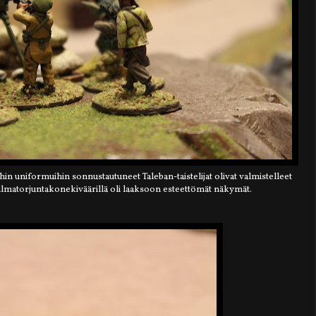
ihin uniformuihin sonnustautuneet Taleban-taistelijat olivat valmistelleet
a ilmatorjuntakonekiväärillä oli laaksoon esteettömät näkymät.