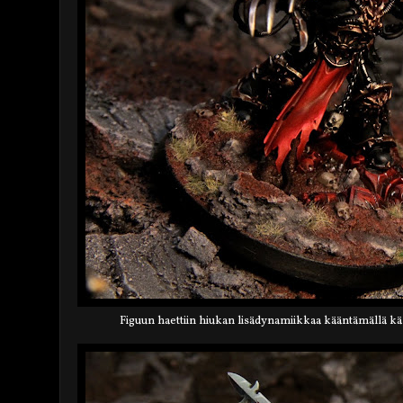
Figuun haettiin hiukan lisädynamiikkaa kääntämällä kä