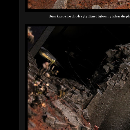
Uusi kaaoslordi oli sytyttänyt tuleen yhden displa