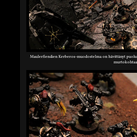
Maulerfiendien Kerberos-muodostelma on hävittänyt puolust
murtokohtaa