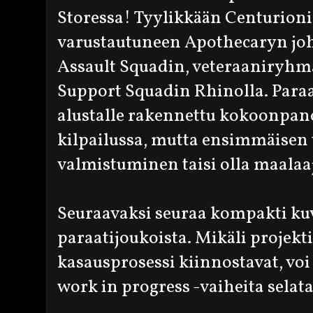
Storessa! Tyylikkään Centurioni
varustautuneen Apothecaryn joht
Assault Squadin, veteraaniryhmä
Support Squadin Rhinolla. Paraa
alustalle rakennettu kokoonpano 
kilpailussa, mutta ensimmäisen
valmistuminen taisi olla maalaaj
Seuraavaksi seuraa kompakti kuv
paraatijoukoista. Mikäli projekt
kasausprosessi kiinnostavat, voi
work in progress -vaiheita selata