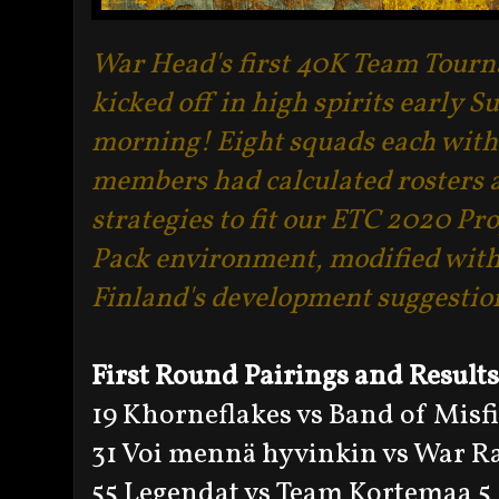
War Head's first 40K Team Tour
kicked off in high spirits early 
morning! Eight squads each with
members had calculated rosters 
strategies to fit our ETC 2020 Pr
Pack environment, modified wit
Finland's development suggestio
First Round Pairings and Results
19 Khorneflakes vs Band of Misfi
31 Voi mennä hyvinkin vs War R
55 Legendat vs Team Kortemaa 5