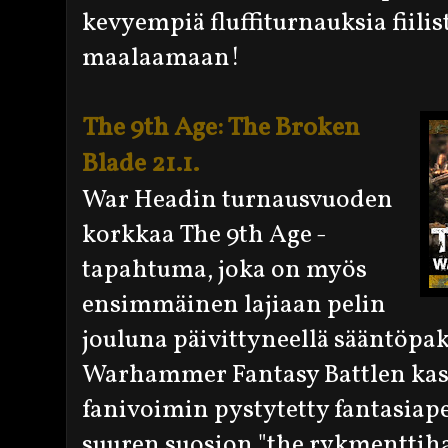
kevyempiä fluffiturnauksia fiilis
maalaamaan!
The 9th Age: The Broken
Blade 21.1.
War Headin turnausvuoden
korkkaa The 9th Age -
tapahtuma, joka on myös
ensimmäinen lajiaan pelin
jouluna päivittyneellä sääntöpak
Warhammer Fantasy Battlen kas
fanivoimin pystytetty fantasiape
suuren suosion "the rykmentti