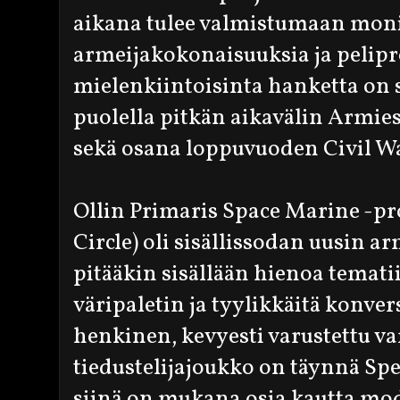
aikana tulee valmistumaan monia
armeijakokonaisuuksia ja pelipro
mielenkiintoisinta hanketta on s
puolella pitkän aikavälin Armie
sekä osana loppuvuoden Civil Wa
Ollin Primaris Space Marine -pr
Circle) oli sisällissodan uusin a
pitääkin sisällään hienoa temati
väripaletin ja tyylikkäitä konve
henkinen, kevyesti varustettu va
tiedustelijajoukko on täynnä Spec
siinä on mukana osia kautta mo