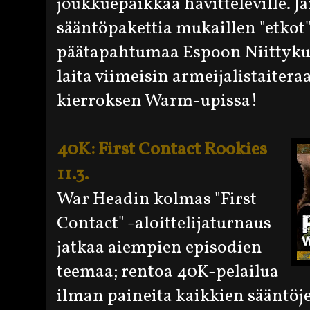
joukkuepaikkaa havitteleville. 
sääntöpakettia mukaillen "etkot
päätapahtumaa Espoon Niittyku
laita viimeisin armeijalistaiter
kierroksen Warm-upissa!
40K: First Contact Rookies
11.3.
War Headin kolmas "First
Contact" -aloittelijaturnaus
jatkaa aiempien episodien
teemaa; rentoa 40K-pelailua
ilman paineita kaikkien sääntöj