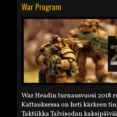
War Program
War Headin turnausvuosi 2018 ru
Kattauksessa on heti kärkeen ti
Taktiikka Talvisodan kaksipäiväi