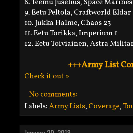
8. Teemu Juselius, Space Marines
9. Eetu Peltola, Craftworld Eldar
10. Jukka Halme, Chaos 23
11. Eetu Torikka, Imperium 1
12. Eetu Toiviainen, Astra Milit
+++Army List Co
Check it out »
No comments:
Labels:
Army Lists
,
Coverage
,
To
January 20, 2018