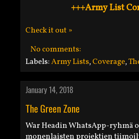
+++Army List Co
Check it out »
No comments:
Labels:
Army Lists
,
Coverage
,
Th
January 14, 2018
The Green Zone
War Headin WhatsApp-ryhmä o
monenlaisten projektien tiimoilt