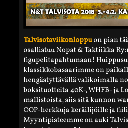
Talvisotaviikonloppu
on pian tä
osallistuu Nopat & Taktiikka Ry:
figupelitapahtumaan! Huippusu
klassikkobasaarimme on paikall
hengästyttävällä valikoimalla nos
boksituotteita 40K-, WHFB- ja Lo
mallistoista, siis sitä kunnon w
OOP-herkkuja keräilijöille ja fiilis
Myyntipisteemme on auki Talvi