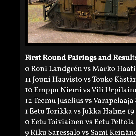
First Round Pairings and Resul
t
0 Roni Landgrén vs Marko Haati
11 Jouni Haavisto vs Touko Kästä
10 Emppu Niemi vs Vili Urpilain
12 Teemu Juselius vs Varapelaaja 
1 Eetu Torikka vs Jukka Halme 19
0 Eetu Toiviainen vs Eetu Peltola
9 Riku Saressalo vs Sami Keinän