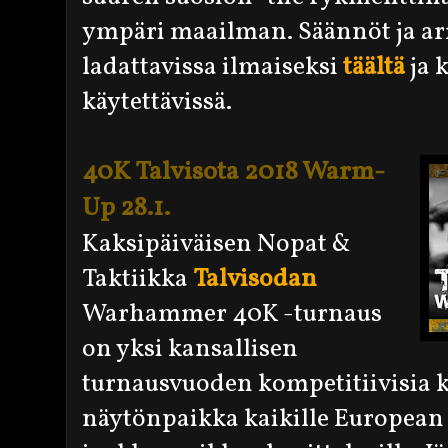
ympäri maailman. Säännöt ja arm
ladattavissa ilmaiseksi
täältä
ja 
käytettävissä.
40K Talvisota 2018 Warm-
Up 28.1.
Kaksipäiväisen Nopat &
Taktiikka
Talvisodan
Warhammer 40K -turnaus
on yksi kansallisen
turnausvuoden kompetitiivisia ki
näytönpaikka kaikille Europea