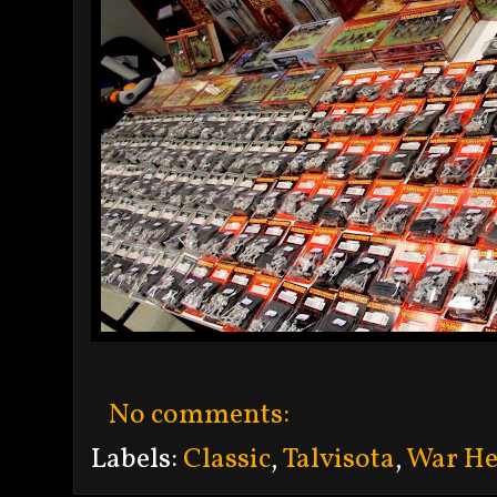
No comments:
Labels:
Classic
,
Talvisota
,
War H