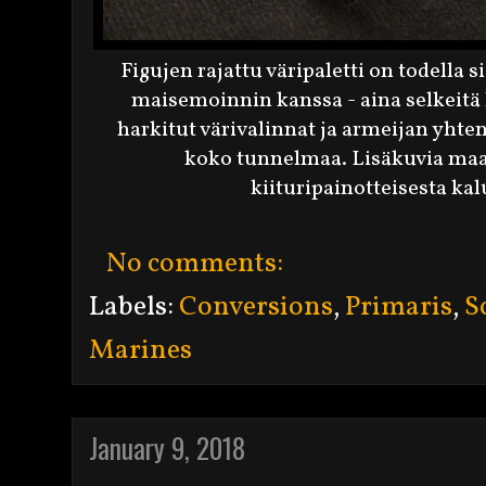
Figujen rajattu väripaletti on todella si
maisemoinnin kanssa - aina selkeitä k
harkitut värivalinnat ja armeijan yhte
koko tunnelmaa. Lisäkuvia maal
kiituripainotteisesta ka
No comments:
Labels:
Conversions
,
Primaris
,
S
Marines
January 9, 2018