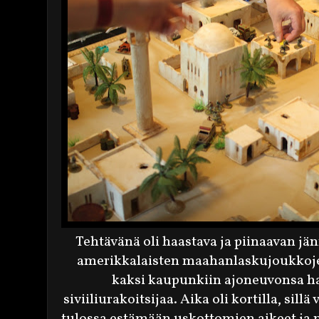
Tehtävänä oli haastava ja piinaavan jän
amerikkalaisten maahanlaskujoukkojen
kaksi kaupunkiin ajoneuvonsa ha
siviiliurakoitsijaa. Aika oli kortilla, sill
tulossa estämään uskottomien aikeet ja ni