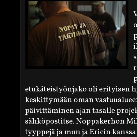
o
p
i
s
r
p
etukäteistyönjako oli erityisen hy
keskittymään oman vastuualuee
päivittäminen ajan tasalle proje
sähköpostitse. Noppakerhon Mika
tyyppejä ja mun ja Ericin kanss