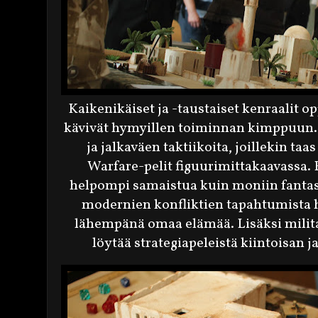
Kaikenikäiset ja -taustaiset kenraalit o
kävivät hymyillen toiminnan kimppuun. Jo
ja jalkaväen taktiikoita, joillekin ta
Warfare-pelit figuurimittakaavassa.
helpompi samaistua kuin moniin fantasia
modernien konfliktien tapahtumista ha
lähempänä omaa elämää. Lisäksi militar
löytää strategiapeleistä kiintoisan