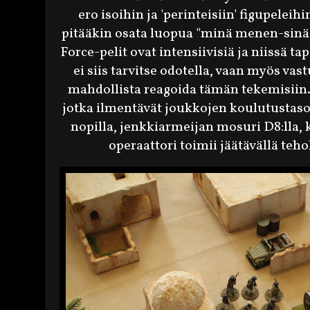
ero isoihin ja 'perinteisiin' figupelei
pitääkin osata luopua "minä menen-sinä m
Force-pelit ovat intensiivisiä ja niissä 
ei siis tarvitse odotella, vaan myös va
mahdollista reagoida tämän tekemisiin. 
jotka ilmentävät joukkojen koulutustasoa
nopilla, jenkkiarmeijan mosuri D8:lla,
operaattori toimii jäätävällä teh