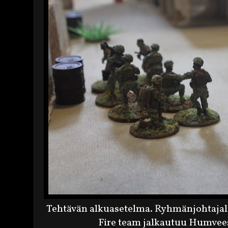
Tehtävän alkuasetelma. Ryhmänjohtajalla
Fire team jalkautuu Humveest