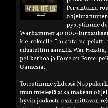
Perjantaina r
ohjelmanumero
pystytimme dem
Warhammer 40,000-turnauksen 
kierrokselle. Lauantaina pelatti
edustettiin samalla War Headia,
pelikerhoa ja Force on Force-pe
Gamesia.
Toteutimme yhdessä Noppakerho
mun mielestä aika makean ohje
hyvin joukosta osin mittavan rek