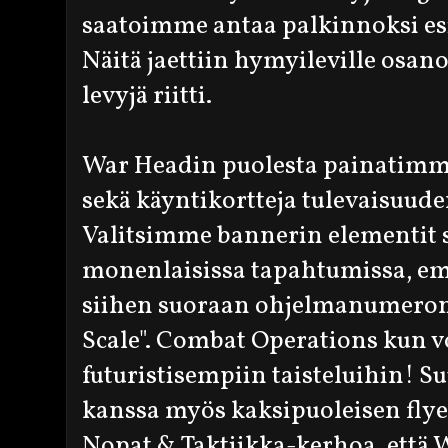
saatoimme antaa palkinnoksi esit
Näitä jaettiin hymyileville osano
levyjä riitti.
War Headin puolesta painatim
sekä käyntikortteja tulevaisuud
Valitsimme bannerin elementit si
monenlaisissa tapahtumissa, em
siihen suoraan ohjelmanumero
Scale". Combat Operations kun v
futuristisempiin taisteluihin! 
kanssa myös kaksipuoleisen fly
Nopat & Taktiikka-kerhoa, että