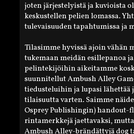
joten järjestelyistä ja kuvioista 
keskustellen pelien lomassa. Yht
tulevaisuuden tapahtumissa ja m
Tilasimme hyvissä ajoin vähän 
tukemaan meidän esillepanoa j
pelintekijöihin aikeitamme kosk
suunnitellut Ambush Alley Game
tiedusteluihin ja lupasi lähettä
tilaisuutta varten. Saimme näide
Osprey Publishingin) handout-fly
rintamerkkejä jaettavaksi, mutta 
Ambush Alley-brändättyjä dog ta