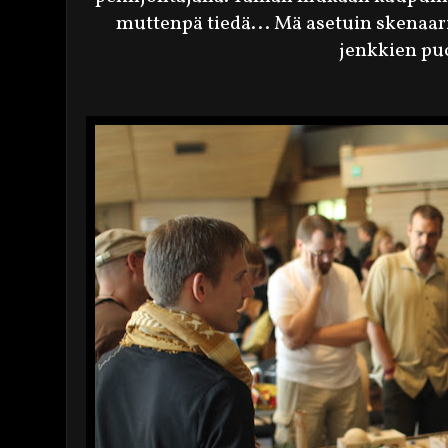
muttenpä tiedä... Mä asetuin skenaario
jenkkien puo