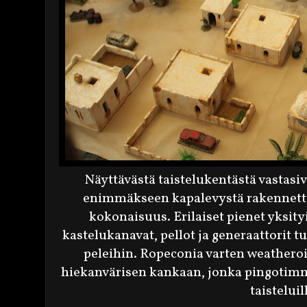
Näyttävästä taistelukentästä vastasiv
enimmäkseen kapalevystä rakennett
kokonaisuus. Erilaiset pienet yksit
kastelukanavat, pellot ja generaattorit tu
peleihin. Ropeconia varten weatheroi
hiekanvärisen kankaan, jonka pingotimme 
taisteluil