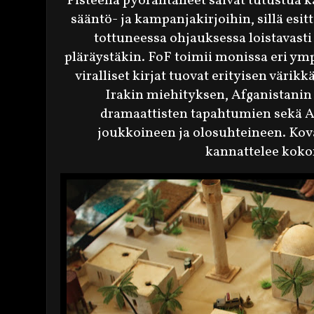
Pisteellä pyörähtäneet saivat tutustua 
sääntö- ja kampanjakirjoihin, sillä esit
tottuneessa ohjauksessa loistavasti
pläräystäkin. FoF toimii monissa eri ymp
viralliset kirjat tuovat erityisen värik
Irakin miehityksen, Afganistanin
dramaattisten tapahtumien sekä A
joukkoineen ja olosuhteineen. Kov
kannattelee koko