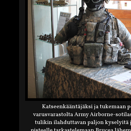
Katseenkääntäjäksi ja tukemaan 
varusvarastolta Army Airborne-sotila
tulikin ilahduttavan paljon kyselyitä
pisteelle tarkastelemaan Brucea lähemp