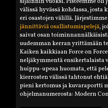
sijainnin vuoksi. Pisteemme oli ju
välissä hyvässä kohdassa, josta k
eri osastojen välillä. Järjestimm
jännittäviä osallistumispelejä
, j
saivat osan toiminnannälkäisis
uudemman kerran yrittämään teht
Kaiken kaikkiaan Force on Force
neljäkymmentä ensikertalaista v
huippu-upeaa huomata, että pelei
kierrosten välissä tahtonut ehtiä
pieni kertomus ja kuvaraportti
ohjelmanumerosta: Modern Comb