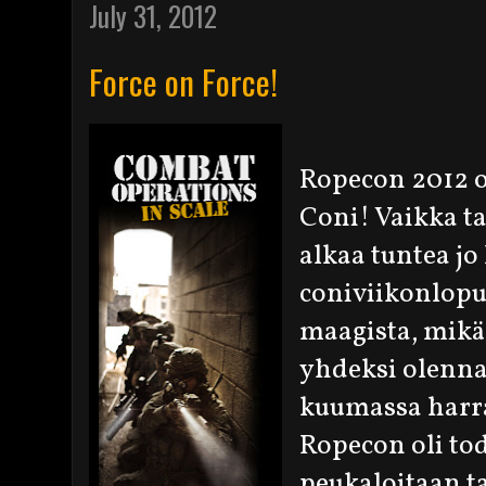
July 31, 2012
Force on Force!
Ropecon 2012 on
Coni! Vaikka 
alkaa tuntea jo
coniviikonlopus
maagista, mikä
yhdeksi olenna
kuumassa harra
Ropecon oli tod
peukaloitaan ta