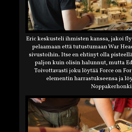
Eric keskusteli ihmisten kanssa, jakoi fly
pelaamaan että tutustumaan War Headi
sivustoihin. Itse en ehtinyt olla pistee
paljon kuin olisin halunnut, mutta E
Toivottavasti joku löytää Force on Fo
elementin harrastukseensa ja lö
Noppakerhonkin