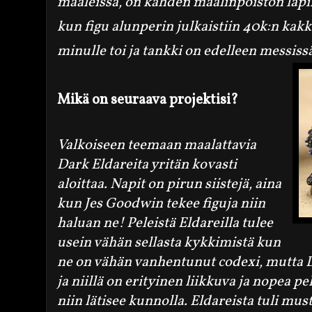
maaleissa, on kahden maalinpoiston läpi
kun figu alunperin julkaistiin 40k:n kak
minulle toi ja tankki on edelleen messiss
Mikä on seuraava projektisi?
Valkoiseen teemaan maalattavia
Dark Eldareita yritän kovasti
aloittaa. Napit on pirun siistejä,
aina
kun Jes Goodwin tekee figuja niin
haluan ne! Peleistä Eldareilla tulee
usein vähän sellasta kykkimistä kun
ne on vähän vanhentunut codexi, mutta 
ja niillä on erityinen liikkuva ja nopea pel
niin lätisee kunnolla. Eldareista tuli must