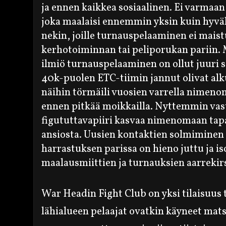
ja ennen kaikkea sosiaalinen. Ei varmaan
joka maalaisi ennemmin yksin kuin hyvä
nekin, joille turnauspelaaminen ei mai
kerhotoiminnan tai peliporukan pariin. 
ilmiö turnauspelaaminen on ollut juuri s
40k-puolen ETC-tiimin jannut olivat alk
näihin
törmäili vuosien varrella nimenom
ennen pitkää moikkailla. Nyttemmin vastu
figututtavapiiri kasvaa
nimenomaan tapa
ansiosta
. Uusien kontaktien solmiminen
harrastuksen parissa on hieno juttu ja i
maalausmiittien ja turnauksien aarrekir
War Headin Fight Club on yksi tilaisuus 
lähialueen pelaajat ovatkin käyneet matsa