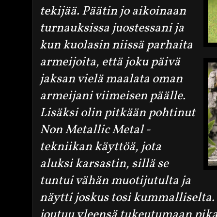
tekijää. Päätin jo aikoinaan
turnauksissa juostessani ja
kun kuolasin niissä parhaita
armeijoita, että joku päivä
jaksan vielä maalata oman
armeijani viimeisen päälle.
Lisäksi olin pitkään pohtinut
Non Metallic Metal -
tekniikan käyttöä, jota
aluksi karsastin, sillä se
tuntui vähän muotijutulta ja
näytti joskus tosi kummalliselta
joutuu yleensä tukeutumaan pika