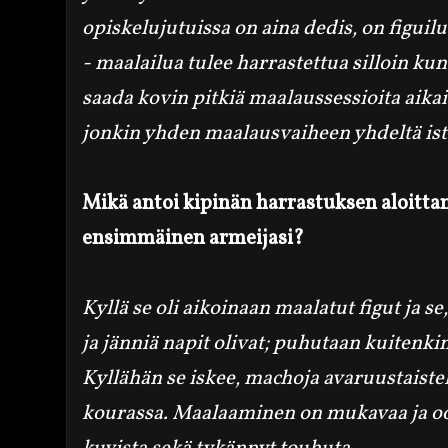
opiskelujutuissa on aina dedis, on figuilu
- maalailua tulee harrastettua silloin kun
saada kovin pitkiä maalaussessioita aikai
jonkin yhden maalausvaiheen yhdeltä is
Mikä antoi kipinän harrastuksen aloitta
ensimmäinen armeijasi?
Kyllä se oli aikoinaan maalatut figut ja se
ja jänniä napit olivat; puhutaan kuiten
Kyllähän se iskee, machoja avaruustaiste
kourassa. Maalaaminen on mukavaa ja oo