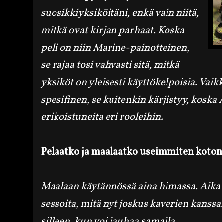
suosikkiyksiköitäni, enkä vain niitä,
mitkä ovat kirjan parhaat. Koska
peli on niin Marine-painotteinen,
se rajaa tosi vahvasti sitä, mitkä
yksiköt on yleisesti käyttökelpoisia. Vai
spesifinen, se kuitenkin kärjistyy, koska
erikoistuneita eri rooleihin.
Pelaatko ja maalaatko useimmiten kotona 
Maalaan käytännössä
aina
himassa. Aika
sessoita,
mitä
nyt
joskus kaverien kanssa
silleen, kun voi jauhaa samalla.