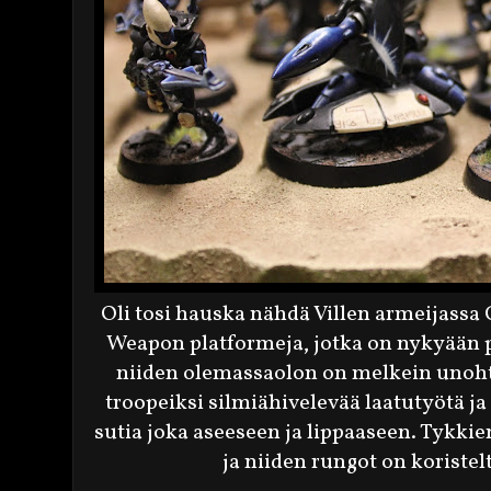
Oli tosi hauska nähdä Villen armeijassa 
Weapon platformeja, jotka on nykyään pe
niiden olemassaolon on melkein unoh
troopeiksi silmiähivelevää laatutyötä j
sutia joka aseeseen ja lippaaseen. Tykkien
ja niiden rungot on koriste