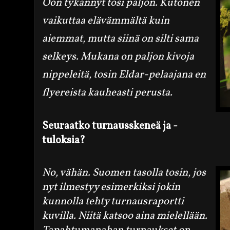
Oon tykännyt tosi paljon. Kutonen
vaikuttaa elävämmältä kuin
aiemmat, mutta siinä on silti sama
selkeys. Mukana on paljon kivoja
nippeleitä, tosin Eldar-pelaajana en
flyereista kauheasti perusta.
Seuraatko turnausskeneä ja
-
tuloksia?
No, vähän. Suomen tasolla tosin, jos
nyt ilmestyy esimerkiksi jokin
kunnolla tehty turnausraportti
kuvilla. Niitä katsoo aina mielellään.