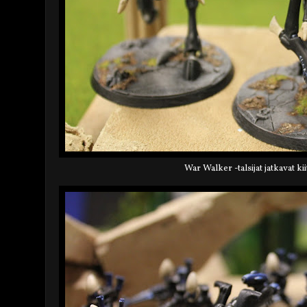
W
ar Wa
lker -talsijat jatkavat ki