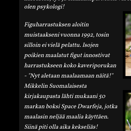
olen psykologi!
Figuharrastuksen aloitin
muistaakseni vuonna 1992, tosin
silloin ei vielä pelattu. Isojen
poikien maalatut figut innostivat
harrastukseen koko kaveriporukan
- "Nyt aletaan maalaamaan näitä!"
Mikkelin Suomalaisesta
kirjakaupasta lähti mukaani 50
markan boksi Space Dwarfeja, jotka
maalasin neljää maalia käyttäen.
Siinä piti olla aika kekseliä
s!