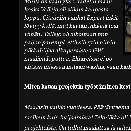
Mulla on vaan yks Citadelin maali
koska Vallejo oli silloin kaupasta
loppu. Citadelin vanhat Expert inkit
löytyy kyllä, mut käytän inkkejä tosi
vähän! Vallejo oli aikoinaan niin
paljon parempi, että siirryin niihin
pikkuhiljaa alkuperäisten GW-
maalien loputtua. Eldareissa ei oo
yhtään missään mitään washia, vaan kaikk
Miten kauan projektin työstäminen kest
Maalasin kaikki vuodessa. Pääväriteema 
melkein kuin huijaamista! Tekniikka oli 
projekteista. On tullut maalattua ja taitei