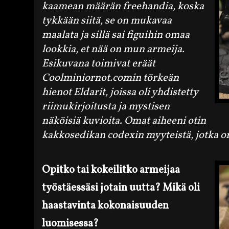
kaamean määrän freehandia, koska
tykkään siitä, se on mukavaa
maalata ja sillä sai figuihin omaa
lookki
a
,
et nää on mun armeija.
Esikuvana toimivat eräät
Coolminiornot.comin törkeän
hienot Eldarit, joissa oli yhdistetty
riimukirjoitusta ja mystisen
näköisiä kuvioita. Omat aiheeni otin
kakkosedikan codexin myyteistä, jotka on 
Opitko tai kokeilitko armeijaa
työstäessäsi jotain uutta? Mikä oli
haastavinta kokonaisuuden
luomisessa?