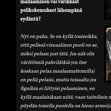
mallaaminen vai värikkäät
pelikokemukset lähempänä
sydäntä?
Nyt on paha. Se on kyllä tosiseikka,
että pelissä visuaalinen puoli on se,
miksi pelaan just tätä. Jos nää olis
värittömiä pahvilätkiä (en itse
koskaan pelaa maalaamattomilla)
en peliä pelaisi, mutta toisaalta jos
figuihin ei liittyisi pelaaminen, en
kyllä maalaisikaan niitä, vaan taiteilisin m
pöydän toisella puolella on hieno armeija