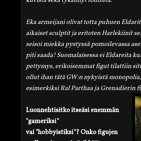
kuvista sekä tykännyt touhuta.
Eka armeijani olivat totta puhuen Eldari
aikaiset sculptit ja eritoten Harlekiinit s
seisoi miekka pystyssä pomoilevassa ase
piti saada! Suomalaisessa ei Eldareita ku
pettymys, erikoisemmat figut tilattiin sit
ollut ihan tätä GW:n nykyistä monopolia,
esimerkiksi Ral Parthaa ja Grenadierin fi
Luonnehtisitko itseäsi enemmän
"gameriksi"
vai "hobbyistiksi"? Onko figujen