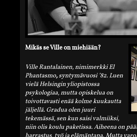
Mikäs se Ville on miehiään?
Ville Rantalainen,
nimimerkki El
Phantasmo
,
syntymävuosi ’82. Luen
vielä Helsingin yliopistossa
psykologiaa, mutta opiskelua on
toivottavasti enää kolme kuukautta
jäljellä. Gradua olen juuri
tekemässä, sen kun saisi valmiiksi,
niin olis koulu paketissa. Aiheena on päät
harrastus, työ ja elämäntapa. Mutta va