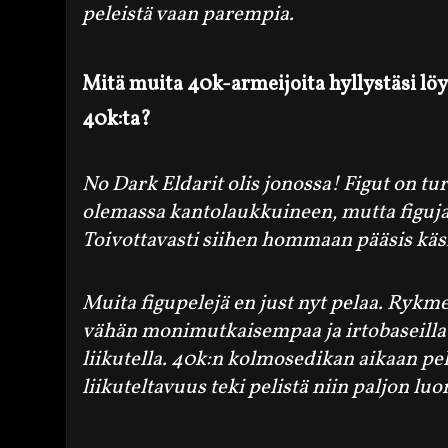
peleistä vaan parempia.
Mitä muita 40k-armeijoita hyllystäsi lö
40k:ta?
No Dark Eldarit olis jonossa! Figut on tu
olemassa kantolaukkuineen, mutta figuj
Toivottavasti siihen hommaan pääsis käsi
Muita
figu
pelejä en just nyt pelaa. Rykm
vähän monimutkaisempaa ja irtobaseilla
liikutella. 40k:n kolmosedikan aikaan peli
liikuteltavuus teki pelistä niin paljon 