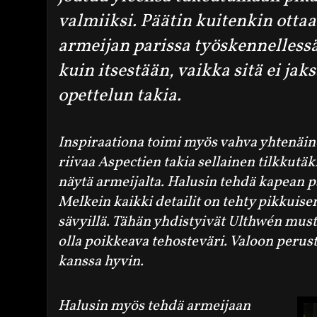
valmiiksi. Päätin kuitenkin ott
armeijan parissa työskennellessä
kuin itsestään, vaikka sitä ei jak
opettelun takia.
Inspiraationa toimi myös vahva yhtenäine
riivaa Aspectien takia sellainen tilkkut
näytä armeijalta. Halusin tehdä kapean pal
Melkein kaikki detailit on tehty pikkuisen
sävyillä. Tähän yhdistyivät Ulthwén musta
olla poikkeava tehosteväri. Valoon perustu
kanssa hyvin.
Halusin myös tehdä armeijaan