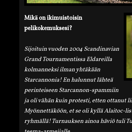
Mikä on ikimuistoisin
pelikokemuksesi?
Sijoituin vuoden 2004 Scandinavian
Grand Tournamentissa Eldareilla
kolmanneksi ilman yhtäkään
Starcannonia! En halunnut lähteä
perinteiseen Starcannon-spammiin
ja oli vähän kuin protesti, etten ottanut l
Myönnettäköön, et se oli kyllä Alaitoc-lis
ryhmällä! Turnauksen ainoa häviö tuli 
teema-armeijalle.