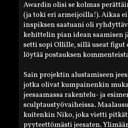
Awardin olisi se kolmas perättä
(ja toki eri armeijoilla!). Aikaa ei 
inspiksen saatuani oli ryhdyttä
kehittelin pian idean saamisen j
setti sopi Ollille, sillä useat fig
löytää postauksen kommenteista
Sain projektin alustamiseen jees
jotka olivat kumpainenkin muka
jeesaamassa rakentelu- ja esime
sculptaustyövaiheissa. Maalausu
kuitenkin Niko, joka vietti pitkä
pyyteettömästi jeesaten. Ylimäärä