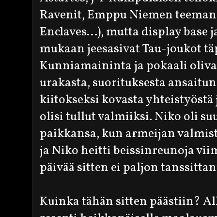
Ravenit, Emppu Niemen teeman
Enclaves...), mutta display base
mukaan jeesasivat Tau-joukot täp
Kunniamaininta ja pokaali oliva
urakasta, suorituksesta ansaitu
kiitokseksi kovasta yhteistyöstä 
olisi tullut valmiiksi. Niko oli su
paikkansa, kun armeijan valmist
ja Niko heitti beissinreunoja viim
päivää sitten ei paljon tanssittanu
Kuinka tähän sitten päästiin? A