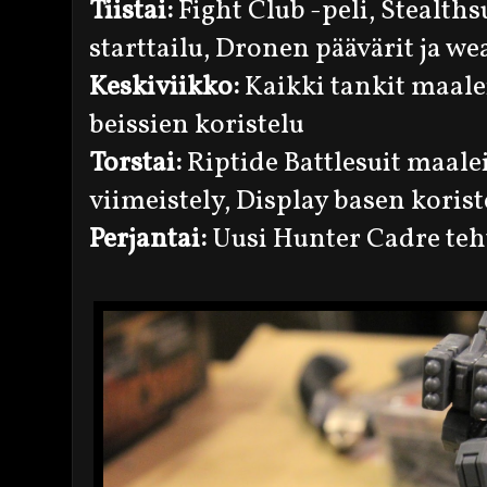
Tiistai:
Fight Club -peli, Stealth
starttailu, Dronen päävärit ja w
Keskiviikko:
Kaikki tankit maale
beissien koristelu
Torstai:
Riptide Battlesuit maalei
viimeistely, Display basen korist
Perjantai:
Uusi Hunter Cadre teh