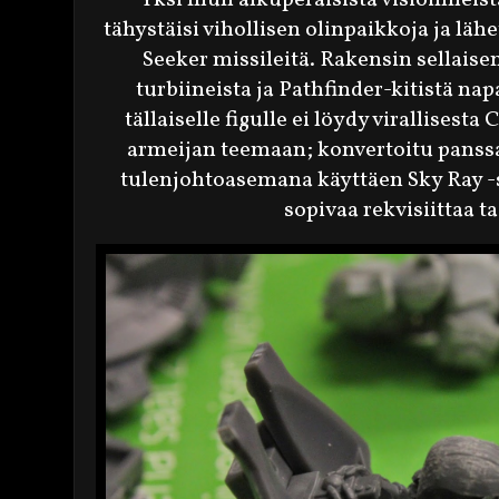
tähystäisi vihollisen olinpaikkoja ja lä
Seeker missileitä. Rakensin sellaise
turbiineista ja Pathfinder-kitistä n
tällaiselle figulle ei löydy virallisesta
armeijan teemaan; konvertoitu panssa
tulenjohtoasemana käyttäen Sky Ray -s
sopivaa rekvisiittaa t