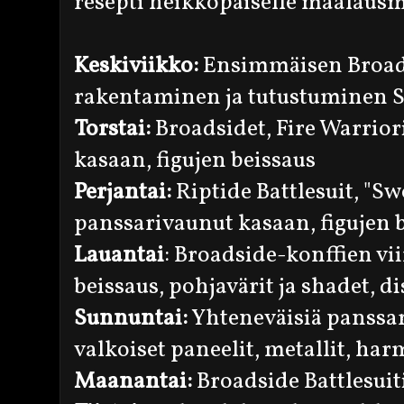
resepti heikkopäiselle maalausm
Keskiviikko:
Ensimmäisen Broad
rakentaminen ja tutustuminen S
Torstai:
Broadsidet, Fire Warriori
kasaan, figujen beissaus
Perjantai:
Riptide Battlesuit, "Sw
panssarivaunut kasaan, figujen 
Lauantai
: Broadside-konffien vii
beissaus, pohjavärit ja shadet, d
Sunnuntai:
Yhteneväisiä panssar
valkoiset paneelit, metallit, har
Maanantai:
Broadside Battlesuit