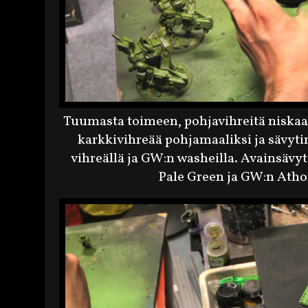
Tuumasta toimeen, pohjavihreitä niska
karkkivihreää pohjamaaliksi ja sävy
vihreällä ja GW:n washeilla. Avainsävyt
Pale Green ja GW:n Ath