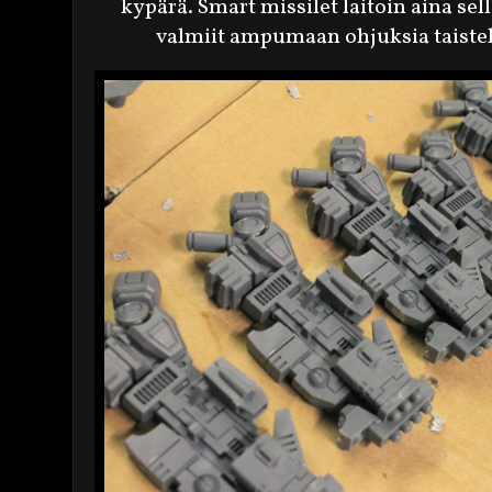
kypärä. Smart missilet laitoin aina sell
valmiit ampumaan ohjuksia taist