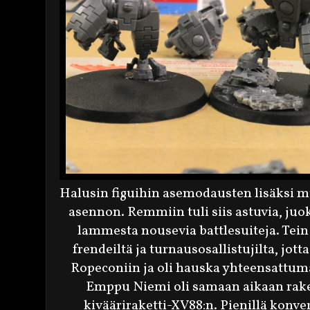
Halusin figuihin asemodausten lisäks
asennon. Remmiin tuli siis astuvia, juok
lammesta nousevia battlesuiteja. Tein
frendeiltä ja turnausosallistujilta, jott
Ropeconiin ja oli hauska yhteensattuma,
Emppu Niemi oli samaan aikaan raken
kivääriraketti-XV88:n. Pienillä konve