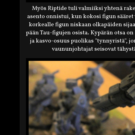
Myös Riptide tuli valmiiksi yhtenä rak
asento onnistui, kun kokosi figun sääre
korkealle figun niskaan olkapäiden si
pään Tau-figujen osista. Kypärän otsa on
ja kasvo-osuus puolikas "tynnyristä", 
vaununjohtajat seisovat tähyst