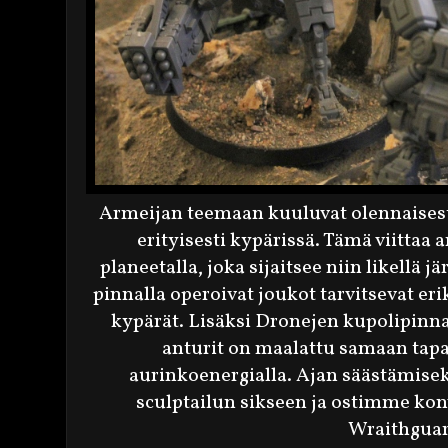
Armeijan teemaan kuuluvat olennaisest
erityisesti kypärissä. Tämä viittaa 
planeetalla, joka sijaitsee niin likellä 
pinnalla operoivat joukot tarvitsevat eri
kypärät. Lisäksi Dronejen kupolipinna
anturit on maalattu samaan tapa
aurinkoenergialla. Ajan säästämise
sculptailun sikseen ja ostimme kon
Wraithguar