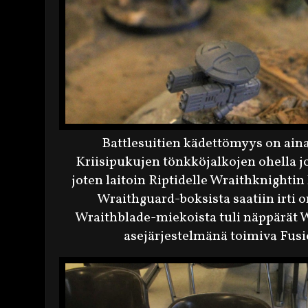
Battlesuitien kädettömyys on ain
Kriisipukujen tönkköjalkojen ohella jo
joten laitoin Riptidelle Wraithknightin 
Wraithguard-boksista saatiin irti 
Wraithblade-miekoista tuli näppärät W
asejärjestelmänä toimiva Fusi