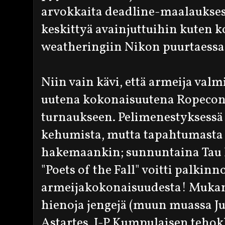
arvokkaita deadline-maalauksessa
keskittyä avainjuttuihin kuten k
weatheringiin Nikon puurtaessa
Niin vain kävi, että armeija valmi
uutena kokonaisuutena Ropecon
turnaukseen. Pelimenestyksessä ei
kehumista, mutta tapahtumasta s
hakemaankin; sunnuntaina Tau
"Poets of the Fall" voitti palki
armeijakokonaisuudesta! Mukana
hienoja jengejä (muun muassa J
Astartes, J-P Kumpulaisen tehok