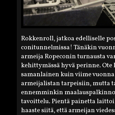
Rokkenroll, jatkoa edelliselle po
conitunnelmissa! Tänäkin vuonna 
armeija Ropeconin turnausta va
kehittymässä hyvä perinne. Ote 
samanlainen kuin viime vuonna j
armeijalistan tarpeisiin, mutta t
ennemminkin maalauspalkinnon
tavoittelu. Pientä painetta laitt
haaste siitä, että armeijan vie