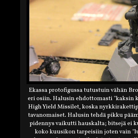
Ekassa protofigussa tutustuin vähän Br
eri osiin. Halusin ehdottomasti "kaksin 
High Yield Missilet, koska nyrkkiraketti
tavanomaiset. Halusin tehdä pikku päämo
pidennys vaikutti hauskalta; bitsejä ei
koko kuusikon tarpeisiin joten vain "