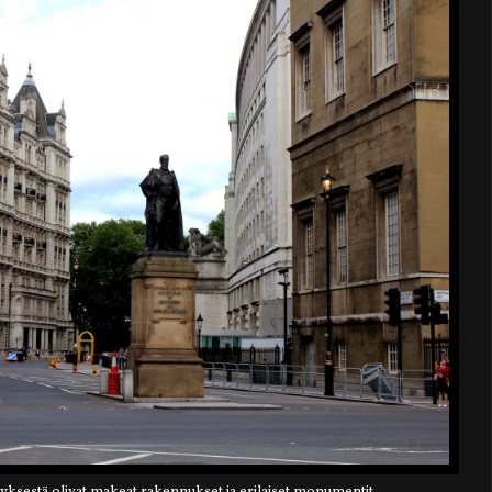
yksestä olivat makeat rakennukset ja erilaiset monumentit.