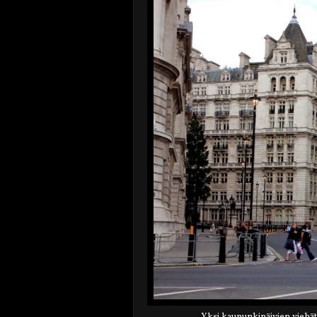
Yksi kaupunkipäivien viehät