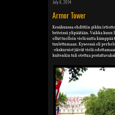
July 6, 2014
Armor Tower
Kesäkuussa ehdittiin pikku irtiot
briteissä ylipäätään. Vaikka kuun 
ollut tuolloin vielä uutta kämppää
tuulettumaan. Kyseessä oli perhe
-ekskursiot jäivät vielä odottam
kuitenkin tuli otettua postattavaksi