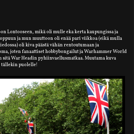
toon Lontooseen, mikä oli mulle eka kerta kaupungissa ja
loppuun ja mun muuttoon oli enää pari viikkoa (eikä mulla
 tiedossa) oli kiva päästä vähän rentoutumaan ja
loma, joten fanaattiset hobbybongailut ja Warhammer World
aan sitä War Headin pyhiinvaellusmatkaa. Muutama kuva
 tällekin puolelle!