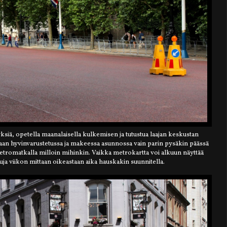
ksiä, opetella maanalaisella kulkemisen ja tutustua laajan keskustan
aan hyvinvarustetussa ja makeessa asunnossa vain parin pysäkin päässä
 metromatkalla milloin mihinkin. Vaikka metrokartta voi alkuun näyttää
suja viikon mittaan oikeastaan aika hauskakin suunnitella.