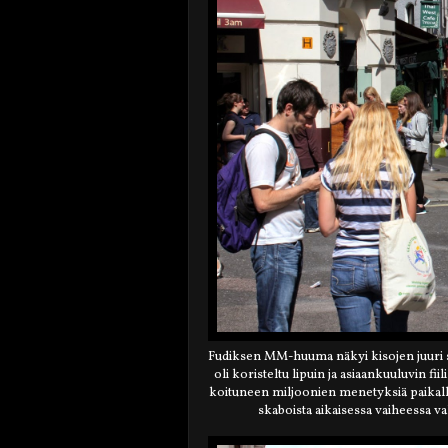
Fudiksen MM-huuma näkyi kisojen juuri s
oli koristeltu lipuin ja asiaankuuluvin fi
koituneen miljoonien menetyksiä paikallis
skaboista aikaisessa vaiheessa val