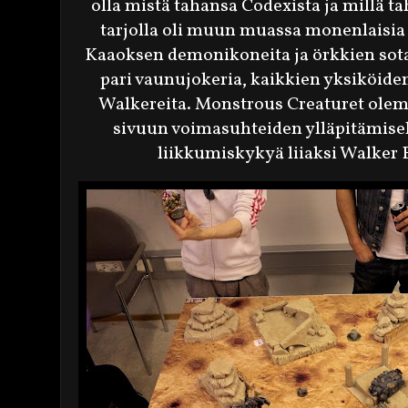
olla mistä tahansa Codexista ja millä ta
tarjolla oli muun muassa monenlaisia
Kaaoksen demonikoneita ja örkkien sota
pari vaunujokeria, kaikkien yksiköiden 
Walkereita. Monstrous Creaturet olem
sivuun voimasuhteiden ylläpitämiseks
liikkumiskykyä liiaksi Walker 