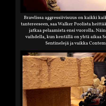
Brawlissa aggressiivisuus on kaikki ka
tantereeseen, saa Walker Poolista heittä
jatkaa pelaamista ensi vuorolla. Näi
vaihdella, kun kentällä on yhtä aikaa 
Sentinelejä ja vaikka Conte