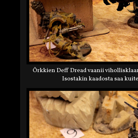
Örkkien Deff Dread vaanii viholliskla
Isostakin kaadosta saa kuit