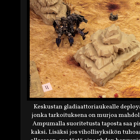
Keskustan gladiaattoriaukealle deploya
jonka tarkoituksena on murjoa mahdoll
Ampumalla suoritetusta taposta saa pis
kaksi. Lisäksi jos vihollisyksikön tuhoa