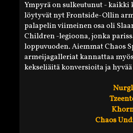
Ympyrä on sulkeutunut - kaikki 
löytyvät nyt Frontside-Ollin ar
palapelin viimeinen osa oli Sla
Children -legioona, jonka parissa
loppuvuoden. Aiemmat Chaos Sp
armeijagalleriat kannattaa myös 
kekseliäitä konversioita ja hyvä
Nurgl
Tzeent
Khor
Chaos Und