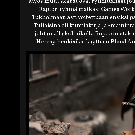
Myös muut skabat ovat rytmittäneet jo
Raptor-ryhmä matkasi Games Works
Tukholmaan asti voitettuaan ensiksi p
Tuliaisina oli kunniakirja ja -mainin
johtamalla kolmikolla Ropeconistakin
Heresy-henkisiksi käyttäen Blood An