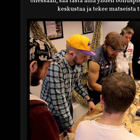
ollessaan, saa tästä aina yhden bonuspi
keskustaa ja tekee matseista