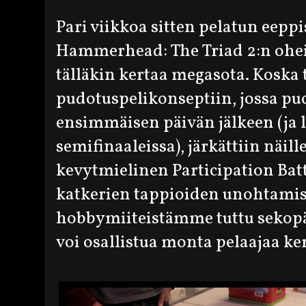
Pari viikkoa sitten pelatun eep
Hammerhead: The Triad 2:n ohei
tälläkin kertaa megasota. Koska 
pudotuspelikonseptiin, jossa puo
ensimmäisen päivän jälkeen (ja l
semifinaaleissa), järkättiin näil
kevytmielinen Participation Ba
katkerien tappioiden unohtamise
hobbymiiteistämme tuttu sekopä
voi osallistua monta pelaajaa ke