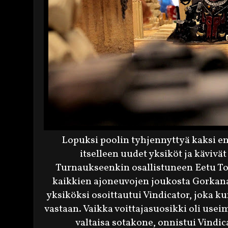
Lopuksi poolin tyhjennyttyä kaksi eni
itselleen uudet yksiköt ja kävivät
Turnaukseenkin osallistuneen Eetu Tor
kaikkien ajoneuvojen joukosta Gorkana
yksiköksi osoittautui Vindicator, joka k
vastaan. Vaikka voittajasuosikki oli use
valtaisa sotakone, onnistui Vind