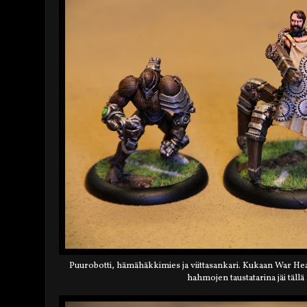
Puurobotti, hämähäkkimies ja viittasankari. Kukaan War Head 
hahmojen taustatarina jäi täll