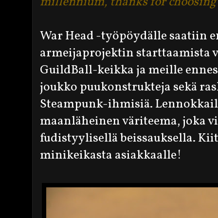
millennium, thanks for choosing
War Head -työpöydälle saatiin
armeijaprojektin starttaamista v
GuildBall-keikka ja meille enne
joukko puukonstrukteja sekä rask
Steampunk-ihmisiä. Lennokkaille 
maanläheinen väriteema, joka vii
fudistyylisellä beissauksella. Ki
minikeikasta asiakkaalle!