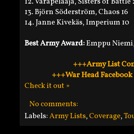
12. Varapelaaja, Sisters of Battle 
13. Björn Söderström, Chaos 16
14. Janne Kivekäs, Imperium 10
Best Army Award:
Emppu Niemi, 
+++Army List Co
+++War Head Facebook 
Check it out »
No comments:
Labels:
Army Lists
,
Coverage
,
To