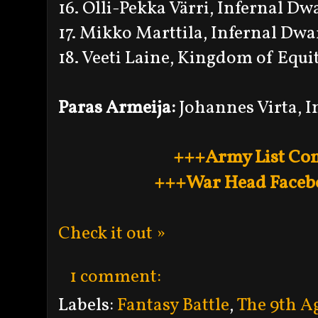
16. Olli-Pekka Värri, Infernal Dw
17. Mikko Marttila, Infernal Dwa
18. Veeti Laine, Kingdom of Equi
Paras Armeija:
Johannes Virta, I
+++Army List Co
+++War Head Faceb
Check it out »
1 comment:
Labels:
Fantasy Battle
,
The 9th A