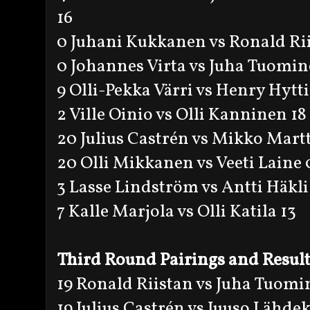
16
0 Juhani Kukkanen vs Ronald Ri
0 Johannes Virta vs Juha Tuomi
9 Olli-Pekka Värri vs Henry Hytt
2 Ville Oinio vs Olli Kanninen 18
20 Julius Castrén vs Mikko Martt
20 Olli Mikkanen vs Veeti Laine 
3 Lasse Lindström vs Antti Häkli
7 Kalle Marjola vs Olli Katila 13
Third Round Pairings and Resul
19 Ronald Riistan vs Juha Tuomi
19 Julius Castrén vs Juuso Lähdek