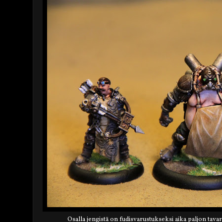
Osalla jengistä on fudisvarustukseksi aika paljon tava