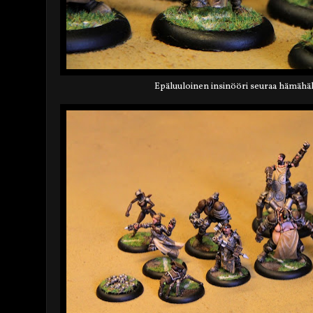
Epäluuloinen insinööri seuraa hämähäkk