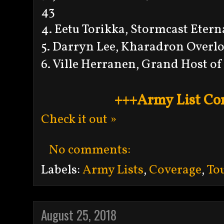
43
4. Eetu Torikka, Stormcast Etern
5. Darryn Lee, Kharadron Overl
6. Ville Herranen, Grand Host o
+++Army List Co
Check it out »
No comments:
Labels:
Army Lists
,
Coverage
,
To
August 25, 2018