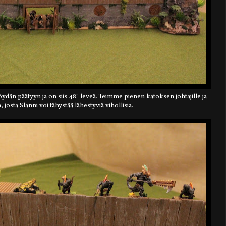
öydän päätyyn ja on siis 48" leveä. Teimme pienen katoksen johtajille ja
, josta Slanni voi tähystää lähestyviä vihollisia.