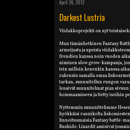
April 26, 2012
Darkest Lustria
Viidakkoprojekti on nyt toistaisek
Mun tämänhetkinen Fantasy Batt
armeijasta ja upeista viidakkotee
frendien kanssa noin vuoden aikan
niminen slow grow-kampanja, jonk
tein milloin kenenkin kanssa aik
rakensin samalla omaa liskoarmeij
tarkan, suunnitellun rungon varaa
lensivät suunnitelmat pian sivuun ja
hommaamiseen ja tietty isoihin pe
Nyttemmin suunnittelimme Hesen ka
hyökkäisi rannikolta liskomiesten
linnoitusmaisia Fantasy battle-ma
Bushido-Lizardit asuisivat jossain