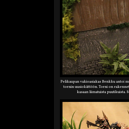
Pelikaupan vakioasiakas Benkku antoi mul
tornin uusiokättöön. Torni on rakennett
kasaan liimatuista puutikuista.