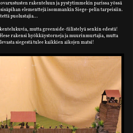
ovarustusten rakenteluun ja pystytimmekin parissa yössä
 sisäpihan elementtejä isommankin Siege-pelin tarpeisiin.
että puolustajia...
akentelukuvia, mutta greenside-fiilistelyä senkin edestä!
Hese rakensi hyökkäystorneja ja muurinmurtajia, mutta
levasta siegestä tulee kaikkien aikojen matsi!