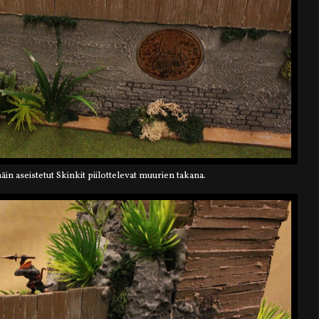
häin aseistetut Skinkit piilottelevat muurien takana.