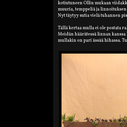
kotiutuneen Ollin mukaan viidakk
muuria, temppeliä ja linnoituksen
Nyt täytyy sutia vielä tuhannen pist
Tällä kertaa mulla ei ole postata r
Meidän häärätessä linnan kanssa 
mullakin on pari ässää hihassa. Tu