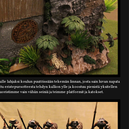
le lahjaksi koulun puutöissään tekemän linnan, josta sain luvan napata
u eristepursotteesta tehdyn kallion ylle ja koostuu pienistä yksitellen
 Suoristimme vain vähän seiniä ja teimme platformit ja katokset.