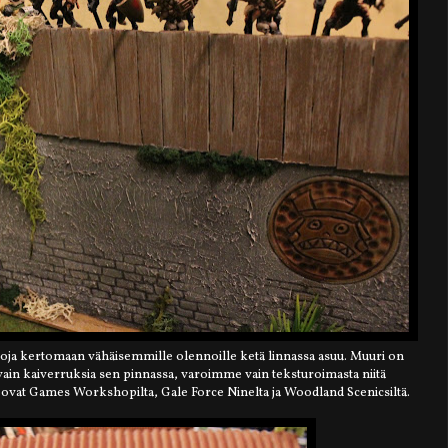
ttoja kertomaan vähäisemmille olennoille ketä linnassa asuu. Muuri on
a vain kaiverruksia sen pinnassa, varoimme vain teksturoimasta niitä
t ovat Games Workshopilta, Gale Force Ninelta ja Woodland Scenicsiltä.