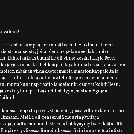
si valmis!
le-innostus kumpuaa enimmäkseen Lizardmen-teema-
maisista matseista, joita olemme pelanneet lähimpien
a. Lähtölaukaus buumille oli viime kesän Jungle Fever-
a järjestin osaksi Pelikaupan tapahtumakesää. Tätä varten
amoisen määrän viidakkoteemaisia maastonkappaleita ja
aa. Tuolloin oli tavoitteena tehdä 2400 pisteen armeija
n, mutta kun inspiraatio ja meininki osuivat kohdilleen,
 keskityttiin puhtaasti fiilistelyyn, siistien figujen
leihin!
nssa eeppistä piiritystaistelua, jossa villiörkkien heimo
 linnaan. Meillä oli geneerisiä muurinpätkiä ja
astoja, mutta mun mielestä ei tullut kysymykseenkään että
 Empire-tyylisessä linnoituksessa. Sain innostettua intistä