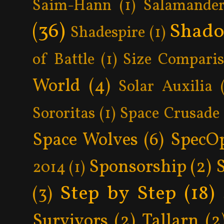
Saim-Hann
(1)
Salamander
(36)
Shad
Shadespire
(1)
of Battle
(1)
Size Compari
World
(4)
Solar Auxilia
Sororitas
(1)
Space Crusade
Space Wolves
(6)
SpecO
Sponsorship
(2)
2014
(1)
Step by Step
(18)
(3)
Survivors
(2)
Tallarn
(2