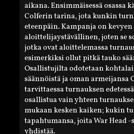
aikana. Ensimmäisessä osassa kä
Colferin tarina, jota kunkin tu
eteenpäin. Kampanja on kevyen 
aloittelijaystävällinen, joten se s
jotka ovat aloittelemassa turnaus
esimerkiksi ollut pitkä tauko sään
Osallistujilta odotetaan kohtala
säännöistä ja oman armeijansa 
tarvittaessa turnauksen edetessä.
osallistua vain yhteen turnauks
mukaan kesken kaiken; kukin tu
tapahtumansa, joita War Head -si
yhdistää.