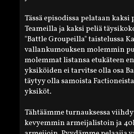
Tässä episodissa pelataan kaksi p
Teameilla ja kaksi peliä täysikok
"Battle Groupeilla" taistelussa K
vallankumouksen molemmin puol
molemmat listansa etukäteen en
yksiköiden ei tarvitse olla osa B
täytyy olla samoista Factioneista
yksiköt.
Tähtäämme turnauksessa viihdy
kevyemmin armeijalistoin ja 40
armeijoin. Pyydämme pelaajia 