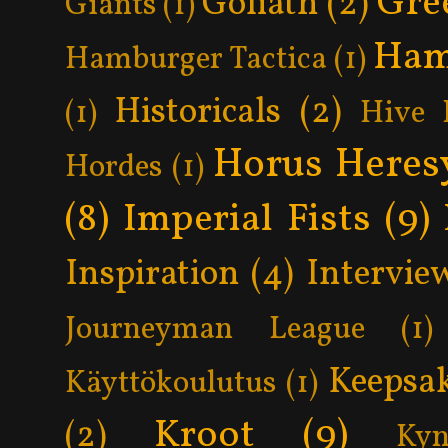
Gre
Goliath
(2)
Giants
(1)
Ham
Hamburger Tactica
(1)
Historicals
(2)
(1)
Hive 
Horus Heres
Hordes
(1)
(8)
Imperial Fists
(9)
Inspiration
(4)
Intervie
Journeyman League
(1)
Keepsa
Käyttökoulutus
(1)
Kroot
(9)
(2)
Kyn