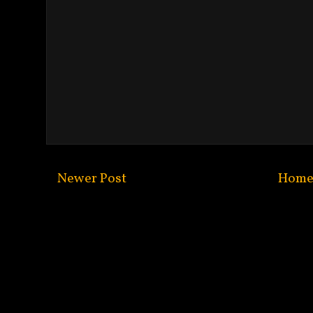
Newer Post
Hom
Subscribe to:
Post C