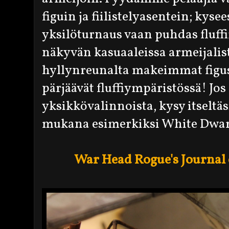
figuin ja fiilistelyasentein; kyse
yksilöturnaus vaan puhdas fluff
näkyvän kasuaaleissa armeijalis
hyllynreunalta makeimmat figusi
pärjäävät fluffiympäristössä! Jo
yksikkövalinnoista, kysy itseltäsi
mukana esimerkiksi White Dwarf
War Head Rogue's Journal e