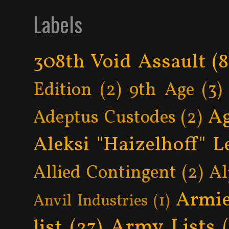
Labels
308th Void Assault
(8
Edition
(2)
9th Age
(3)
Ag
Adeptus Custodes
(2)
Aleksi "Haizelhoff" L
Allied Contingent
(2)
Al
Armie
Anvil Industries
(1)
Army Lists
list
(27)