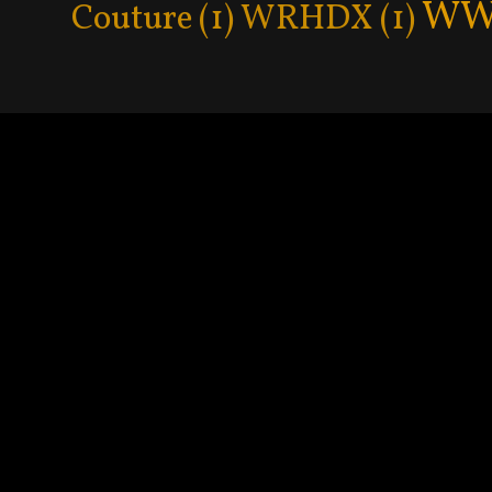
WW
Couture
(1)
WRHDX
(1)