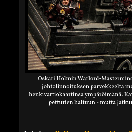
Oskari Holmin Warlord-Mastermind
johtolinnoituksen parvekkeelta m
henkivartiokaartinsa ympäröimänä. Kaup
petturien haltuun - mutta jat