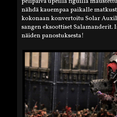
pelipäivä upeilla figuilla maustett
nähdä kauempaa paikalle matkusta
kokonaan konvertoitu Solar Auxili
sangen eksoottiset Salamanderit. Is
näiden panostuksesta!