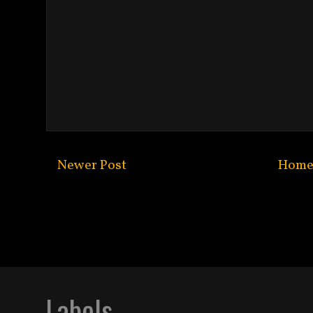
Newer Post
Hom
Subscribe to:
Post C
Labels