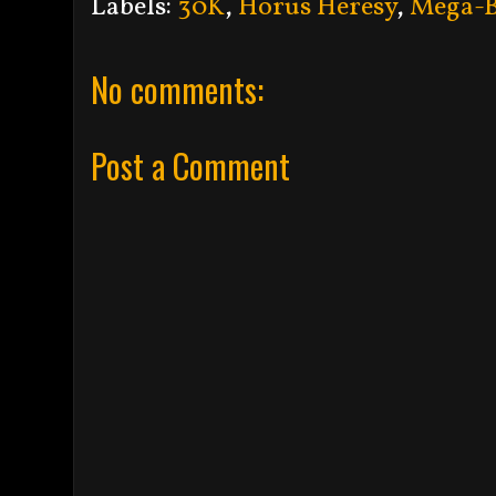
Labels:
30K
,
Horus Heresy
,
Mega-B
No comments:
Post a Comment