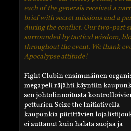
each of the generals received a nar
brief with secret missions and a per
during the conflict. Our two-part s
surrounded by tactical wisdom, bl
throughout the event. We thank ever
Apocalypse attitude!
Fight Clubin ensimmäinen organi
megapeli räjähti käyntiin kaupunk
sen johtolinnoitusta kontrolloivie
petturien Seize the Initiativella -
kaupunkia piirittävien lojalistijo
ei auttanut kuin halata suojaa ja