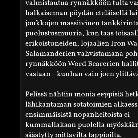
valmistautua rynnäkköön tulta vas
halkaiseman pöydän eteläisellä laid
joukkojen massiivinen tankkirint
puolustusmuuria, kun taas toisaall
erikoistuneiden, lojaalien Iron W
Salamanderien vahvistamana pohjoi
rynnäkköön Word Bearerien hallit
vastaan - kunhan vain joen ylittävä 
Pelissä nähtiin monia eeppisiä hetk
lähikantaman sotatoimien alkaess
ensimmäisistä nopanheitoista ei
kummallakaan puolella myöskää
säästytty mittavilta tappioilta.