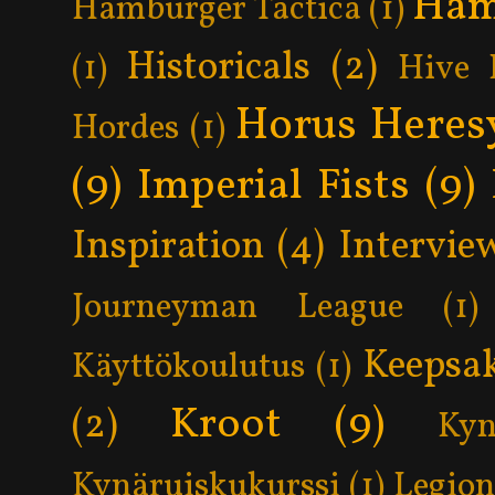
Ham
Hamburger Tactica
(1)
Historicals
(2)
(1)
Hive 
Horus Heres
Hordes
(1)
(9)
Imperial Fists
(9)
Inspiration
(4)
Intervie
Journeyman League
(1)
Keepsa
Käyttökoulutus
(1)
Kroot
(9)
(2)
Kyn
Kynäruiskukurssi
(1)
Legion