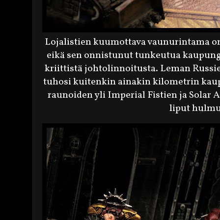
Lojalistien kuumottava vaunurintama on
eikä sen onnistunut tunkeutua kaupun
kriittistä johtolinnoitusta. Leman Russi
tuhosi kuitenkin ainakin kilometrin ka
raunoiden yli Imperial Fistien ja Solar 
liput hulmu