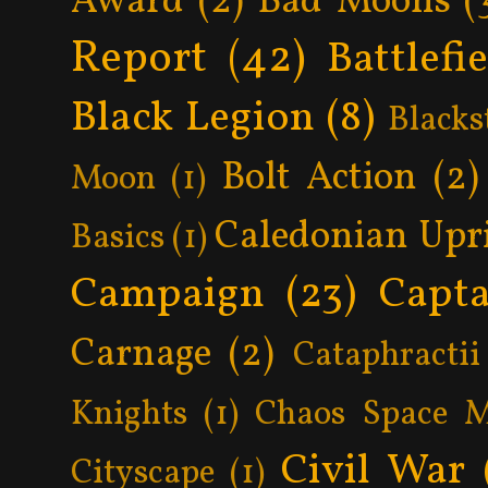
Award
(2)
Bad Moons
(
Report
(42)
Battlefi
Black Legion
(8)
Blacks
Bolt Action
(2)
Moon
(1)
Caledonian Upr
Basics
(1)
Campaign
(23)
Capta
Carnage
(2)
Cataphractii
Knights
(1)
Chaos Space M
Civil War
Cityscape
(1)