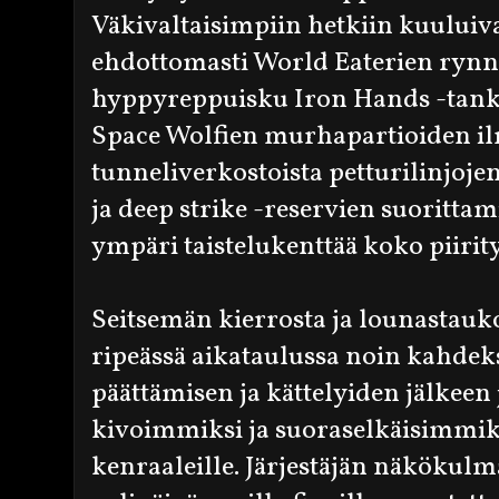
Väkivaltaisimpiin hetkiin kuuluiv
ehdottomasti World Eaterien ryn
hyppyreppuisku Iron Hands -tank
Space Wolfien murhapartioiden i
tunneliverkostoista petturilinjoj
ja deep strike -reservien suorittam
ympäri taistelukenttää koko piirity
Seitsemän kierrosta ja lounastauko
ripeässä aikataulussa noin kahdeks
päättämisen ja kättelyiden jälkeen 
kivoimmiksi ja suoraselkäisimmiksi
kenraaleille. Järjestäjän näkökul