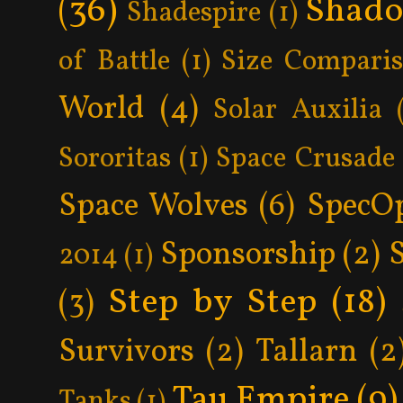
(36)
Shad
Shadespire
(1)
of Battle
(1)
Size Compari
World
(4)
Solar Auxilia
Sororitas
(1)
Space Crusade
Space Wolves
(6)
SpecO
Sponsorship
(2)
2014
(1)
Step by Step
(18)
(3)
Survivors
(2)
Tallarn
(2
Tau Empire
(9)
Tanks
(1)