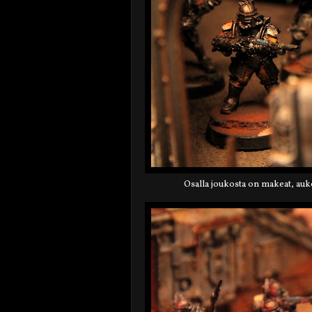
Osalla joukosta on makeat, auke