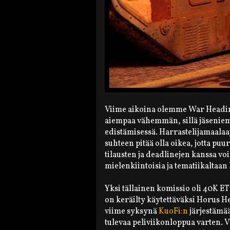
Viime aikoina olemme War Headin 
aiempaa vähemmän, sillä jäseniem
edistämisessä. Harrastelijamaalaa
suhteen pitää olla oikea, jotta pu
tilausten ja deadlinejen kanssa voi
mielenkiintoisia ja tematiikaltaan 
Yksi tällainen komissio oli 40K ETC
on keräilty käytettäväksi Horus H
viime syksynä
KuoFi:n
järjestämää
tulevaa peliviikonloppua varten. 