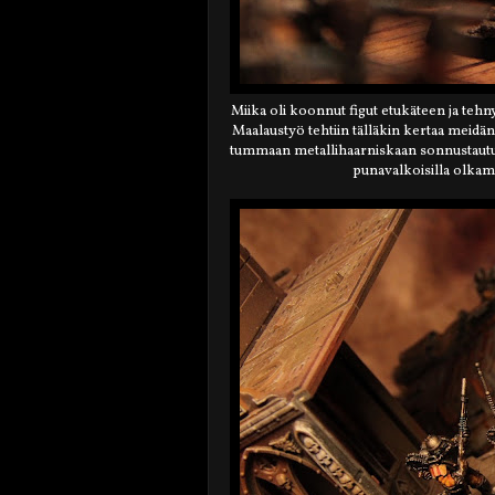
Miika oli koonnut figut etukäteen ja teh
Maalaustyö tehtiin tälläkin kertaa meidä
tummaan metallihaarniskaan sonnustautunu
punavalkoisilla olkame