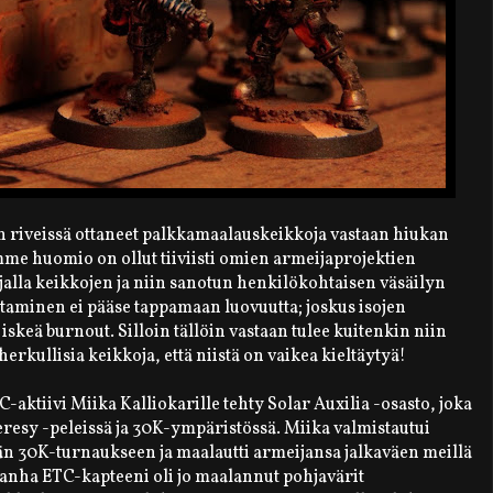
riveissä ottaneet palkkamaalauskeikkoja vastaan hiukan
me huomio on ollut tiiviisti omien armeijaprojektien
jalla keikkojen ja niin sanotun henkilökohtaisen väsäilyn
urtaminen ei pääse tappamaan luovuutta; joskus isojen
 iskeä burnout. Silloin tällöin vastaan tulee kuitenkin niin
herkullisia keikkoja, että niistä on vaikea kieltäytyä!
-aktiivi Miika Kalliokarille tehty Solar Auxilia -osasto, joka
eresy -peleissä ja 30K-ympäristössä. Miika valmistautui
n 30K-turnaukseen ja maalautti armeijansa jalkaväen meillä
Vanha ETC-kapteeni oli jo maalannut pohjavärit