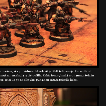
noissa, siis polvistuvia, käveleviä ja tähtääviä poseja. Kersantti oli
 mukaan miekalla ja pistoolilla. Kahta isoa ryhmää erottamaan tehtiin
; toiselle yksikölle yksi punainen raita ja toiselle kaksi.