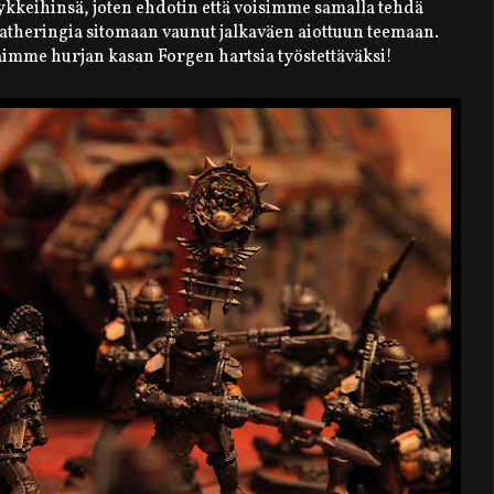
ykkeihinsä, joten ehdotin että voisimme samalla tehdä
atheringia sitomaan vaunut jalkaväen aiottuun teemaan.
saimme hurjan kasan Forgen hartsia työstettäväksi!