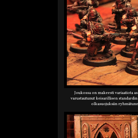
Joukossa on makeesti variaatiota asen
varustautunut keisarillisen standardin
olkasuojuksiin ryhmätunnus