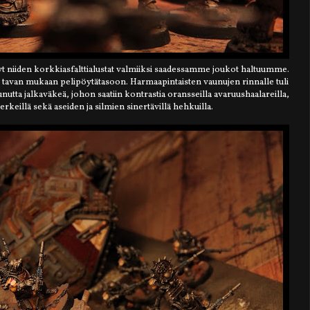
nyt niiden korkkiasfalttialustat valmiiksi saadessamme joukot haltuumme.
n tavan mukaan pelipöytätasoon. Harmaapintaisten vaunujen rinnalle tuli
tta jalkaväkeä, johon saatiin kontrastia oransseilla avaruushaalareilla,
rkeillä sekä aseiden ja silmien sinertävillä hehkuilla.