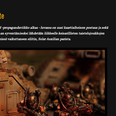
te
 -propagandaviikko alkaa - luvassa on uusi kaartiaiheinen postaus ja sekä
man syventämiseksi lähdetään liikkeelle keisarillisten taistelujoukkojen
issä vaikuttaneen eliitin, Solar Auxilian parista.