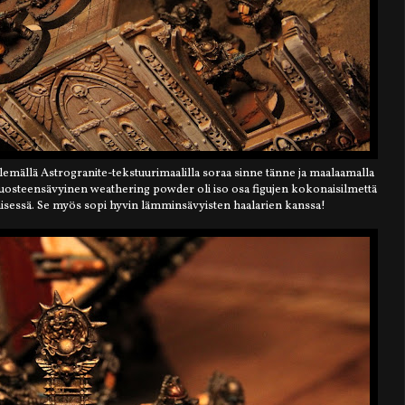
lemällä Astrogranite-tekstuurimaalilla soraa sinne tänne ja maalaamalla
s ruosteensävyinen weathering powder oli iso osa figujen kokonaisilmettä
ämisessä. Se myös sopi hyvin lämminsävyisten haalarien kanssa!