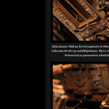
Jatkoimme Miikan kivetysajatusta levitte
valkoisia tieviivoja asfalttipintaan. Myö
beisseissä ja panssarien säist