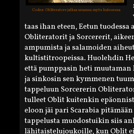
Codex: Obliterators jatkaa uraansa myös kutosessa
taas ihan eteen, Eetun tuodessa 
Obliteratorit ja Sorcererit, aike
ampumista ja salamoiden aiheut
kultistitroopeissa. Huolehdin He
että pumppasin heti muutaman l
ja sinkosin sen kymmenen tuuma
tappeluun Sorcererin Obliterato
tulleet Oblit kuitenkin epäonnis
eloon jäi pari Scarabia pitämää
tappelusta muodostuikin siis a
lähitaistelujoukoille, kun Oblit 