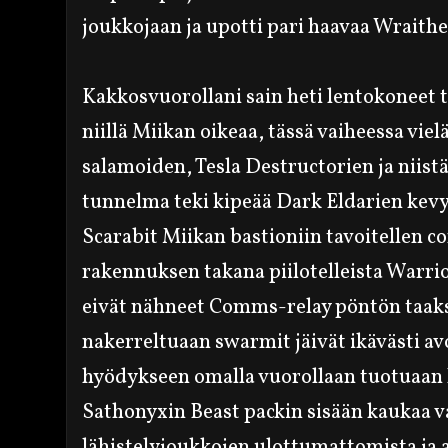
joukkojaan ja up
otti pari
haavaa Wraithe
K
akkosvuorollani sain heti lentokone
et 
niillä Miikan oikeaa, tässä vaiheessa viel
sala
moiden, Tesla
Destructorien ja niist
tunnelma teki kipeää Dark Eldarien kevyi
Scarabit Miikan bastioniin tavoitellen c
rakennu
ksen takana piilotelleista Warri
eivät nähneet Comms-relay pöntön taaks
nakerreltuaan swarmit jäivät ikävästi av
hy
ödykseen omalla vuorollaan tuotuaan
Sathonyx
in Be
ast packin sisään kaukaa
lähistelyjoukk
ojen ulottuma
ttomista ja