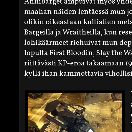
Annibarget ampuivat myös yhde
maahan näiden lentäessä mun jo
olikin oikeastaan kultistien met
Bargeilla ja Wraitheilla, kun res
lohikäärmeet riehuivat mun dep
lopulta First Bloodin, Slay the W
riittävästi KP-eroa takaamaan 1
kyllä ihan kammottavia vihollisi