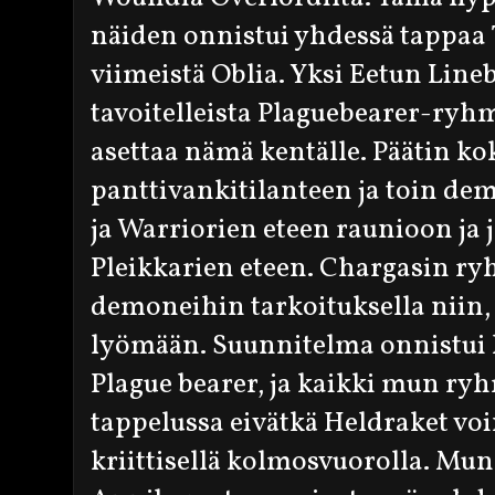
näiden onnistui yhdessä tappaa 
viimeistä Oblia. Yksi Eetun Lin
tavoitelleista Plaguebearer-ryh
asettaa nämä kentälle. Päätin kok
panttivankitilanteen ja toin d
ja Warriorien eteen raunioon ja 
Pleikkarien eteen. Chargasin r
demoneihin tarkoituksella niin, 
lyömään. Suunnitelma onnistui h
Plague bearer, ja kaikki mun ryh
tappelussa eivätkä Heldraket voin
kriittisellä kolmosvuorolla. Mun