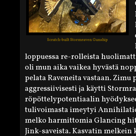
Scratch-built Stormraven Gunship
loppuessa re-rolleista huolimat
oli mun aika vaikea hyvästä no
pelata Raveneita vastaan. Zimu p
aggressiivisesti ja käytti Storm
röpöttelypotentiaalin hyödykse
tulivoimasta imeytyi Annihilati
melko harmittomia Glancing hi
Jink-saveista. Kasvatin melkein 