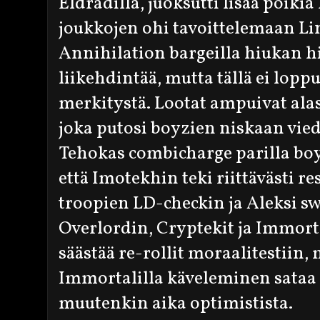
Eldradilla, juoksutti lisää poik
joukkojen ohi tavoittelemaan Li
Annihilation bargeilla hiukan h
liikehdintää, mutta tällä ei loppu
merkitystä. Lootat ampuivat alas
joka putosi boyzien niskaan v
Tehokas combicharge parilla boy
että Imotekhin teki riittävästi r
troopien LD-checkin ja Aleksi s
Overlordin, Cryptekit ja Immortal
säästää re-rollit moraalitestiin
Immortalilla käveleminen sataa 
muutenkin aika optimistista.