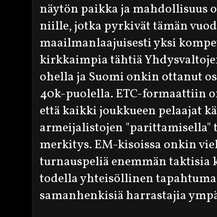
näytön paikka ja mahdollisuus o
niille, jotka pyrkivät tämän vu
maailmanlaajuisesti yksi kompet
kirkkaimpia tähtiä Yhdysvaltoje
ohella ja Suomi onkin ottanut osa
40k-puolella. ETC-formaattiin on
että kaikki joukkueen pelaajat kä
armeijalistojen "parittamisella" 
merkitys. EM-kisoissa onkin viel
turnauspeliä enemmän taktisia 
todella yhteisöllinen tapahtuma,
samanhenkisiä harrastajia ymp