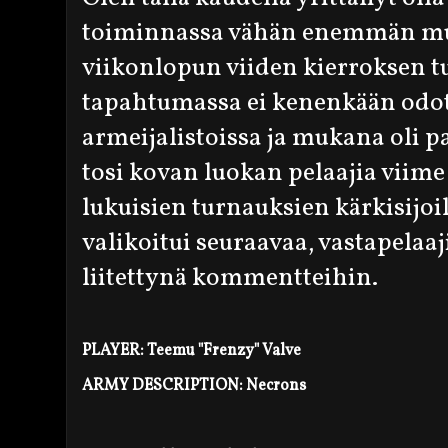
toiminnassa vähän enemmän muk
viikonlopun viiden kierroksen t
tapahtumassa ei kenenkään odot
armeijalistoissa ja mukana oli pa
tosi kovan luokan pelaajia viime
lukuisien turnauksien kärkisijo
valikoitui seuraavaa, vastapelaaj
liitettynä kommentteihin.
PLAYER: Teemu "Frenzy" Valve
ARMY DESCRIPTION: Necrons