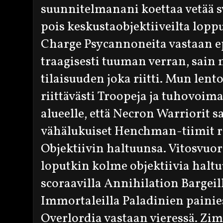
suunnitelmanani koettaa vetää s
pois keskustaobjektiiveilta lopp
Charge Psycannoneita vastaan e
traagisesti tuuman verran, sai
tilaisuuden joka riitti. Mun lent
riittävästi Troopeja ja tuhovo
alueelle, että Necron Warriorit s
vähälukuiset Henchman-tiimit ra
Objektiivin haltuunsa. Vitosvuor
loputkin kolme objektiivia halt
scoraavilla Annihilation Bargeil
Immortaleilla Paladinien painies
Overlordia vastaan vieressä. Zim