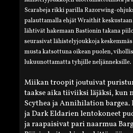
Scarabeja rikki parilla
Razorwing-ohjuksel
palauttamalla
ehjät Wraithit keskustaan
lähtivät hakemaan Bastionin takana piil
seurasivat lähistelyjoukkoja keskemmäs 
musta
katsottuna oikean puolen, vihollis
lukuunottamatta
tyhjille neljänneksille.
Miikan troopit joutuivat puris
taakse aika tiiviiksi läjäksi, kun 
Scythea ja Annihilation bargea. 
ja Dark Eldarien lentokoneet p
ja raapaisivat pari naarmua Barg