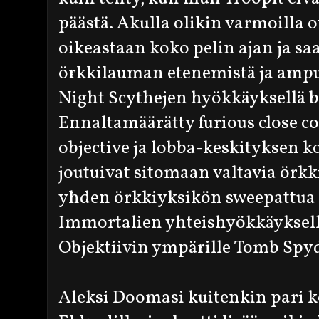
päästä. Akulla olikin varmoilla o
oikeastaan koko pelin ajan ja sa
örkkilauman etenemistä ja amp
Night Scythejen hyökkäyksellä b
Ennaltamäärätty furious close c
objective ja lobba-keskityksen k
joutuivat sitomaan valtavia örkk
yhden örkkiyksikön sweepattua 
Immortalien yhteishyökkäyksellä
Objektiivin ympärille Tomb Spyde
Aleksi Doomasi kuitenkin pari ko