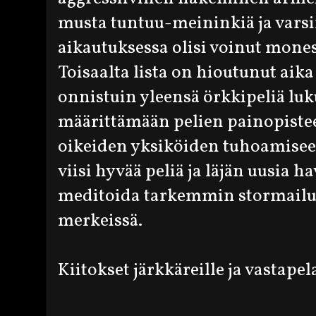
musta tuntuu-meininkiä ja vars
aikautuksessa olisi voinut monest
Toisaalta lista on hioutunut aika 
onnistuin yleensä örkkipeliä lu
määrittämään pelien painopistee
oikeiden yksiköiden tuhoamisee
viisi hyvää peliä ja läjän uusia ha
meditoida tarkemmin stormailun
merkeissä.
Kiitokset järkkäreille ja vastapela