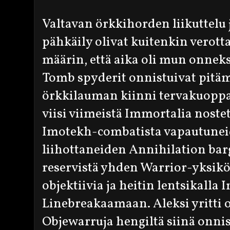
Valtavan örkkihorden liikuttelu
pähkäily olivat kuitenkin verotta
määrin, että aika oli mun onnek
Tomb spyderit onnistuivat pitäm
örkkilauman kiinni tervakuoppa
viisi viimeistä Immortalia noste
Imotekh-combatista vapautunei
liihottaneiden Annihilation ba
reservistä yhden Warrior-yksik
objektiivia ja heitin lentsikalla
Linebreakaamaan. Aleksi yritti 
Objewarruja hengiltä siinä onni