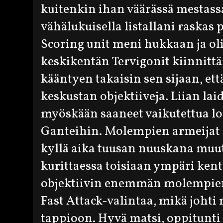
kuitenkin ihan väärässä mestassa
vähälukuisella listallani raskas 
Scoring unit meni hukkaan ja oli
keskikentän Tervigonit kiinnitt
kääntyen takaisin sen sijaan, että
keskustan objektiiveja. Liian lai
myöskään saaneet vaikutettua lop
Ganteihin. Molempien armeijat o
kyllä aika tuusan nuuskana mu
kurittaessa toisiaan ympäri kent
objektiivin enemmän molempien 
Fast Attack-valintaa, mikä johti
tappioon. Hyvä matsi, oppitunti