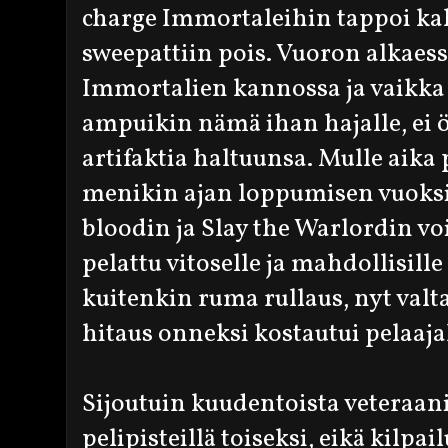
charge Immortaleihin tappoi kaksi
sweepattiin pois. Vuoron alkaess
Immortalien kannossa ja vaikka
ampuikin nämä ihan hajalle, ei ör
artifaktia haltuunsa. Mulle aik
menikin ajan loppumisen vuoksi A
bloodin ja Slay the Warlordin voi
pelattu vitoselle ja mahdollisille 
kuitenkin ruma rullaus, nyt va
hitaus onneksi kostautui pelaajal
Sijoutuin kuudentoista veteraan
pelipisteillä toiseksi, eikä kilp