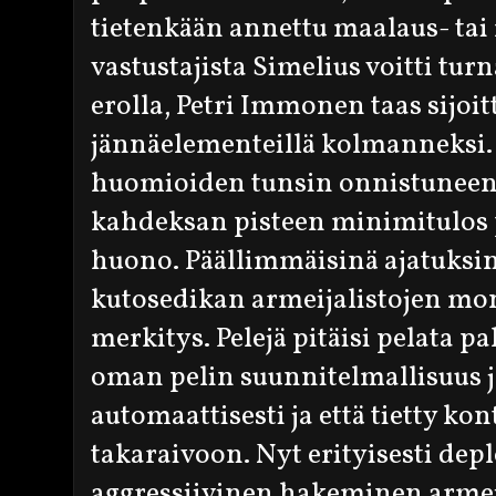
tietenkään annettu maalaus- tai
vastustajista Simelius voitti tur
erolla, Petri Immonen taas sijoi
jännäelementeillä kolmanneksi. 
huomioiden tunsin onnistuneeni
kahdeksan pisteen minimitulos p
huono. Päällimmäisinä ajatuksin
kutosedikan armeijalistojen mo
merkitys. Pelejä pitäisi pelata pal
oman pelin suunnitelmallisuus j
automaattisesti ja että tietty kon
takaraivoon. Nyt erityisesti de
aggressiivinen hakeminen armeij