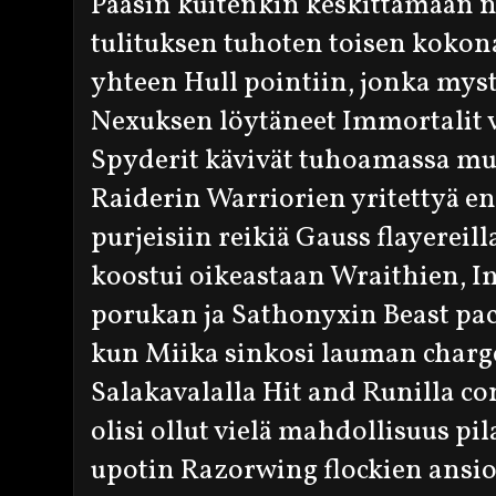
Pääsin kuitenkin keskittämään 
tulituksen tuhoten toisen kokon
yhteen Hull pointiin, jonka myst
Nexuksen löytäneet Immortalit v
Spyderit kävivät tuhoamassa mu
Raiderin Warriorien yritettyä e
purjeisiin reikiä Gauss flayereil
koostui oikeastaan Wraithien, 
porukan ja Sathonyxin Beast pac
kun Miika sinkosi lauman chargee
Salakavalalla Hit and Runilla co
olisi ollut vielä mahdollisuus pi
upotin Razorwing flockien ansios