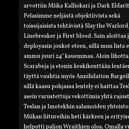
arvottiin Miika Kalliokari ja Dark Eldarit
Pelasimme neljästä objektiivista sekä
toissijais
ista tehtävistä Slay the W
a
rlord
Linebreaker ja Fi
rst blood. Sain aloittaa 
deployasin joukot
eteen, sillä mun lista e
ammu juuri 24" kauemmas. Aloin lihotta
S
carabeja ja
etenin keskikenttään lentäe
täyttä vauhtia myös Annihilati
on Bargeil
sillä kaasu pohjassa lentely ei
haittaa Tes
asein varustettuja vekottimia
yhtä rajust
Teslan ja Imotek
hin salamoiden yhteisto
Miikan liitureihin heti
kär
keen ja erityis
helpotti paljon Wraithien oloa. Omalla v