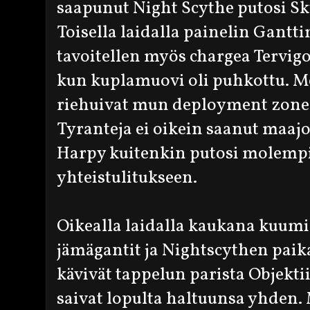
saapunut Night Scythe putosi Sk
Toisella laidalla painelin Gantt
tavoitellen myös chargea Tervig
kun kuplamuovi oli puhkottu. M
riehuivat mun deployment zone
Tyranteja ei oikein saanut maajo
Harpy kuitenkin putosi molempi
yhteistulitukseen.
Oikealla laidalla kaukana kuum
jämägantit ja Nightscythen paik
kävivät tappelun parista Objekti
saivat lopulta haltuunsa yhden. 