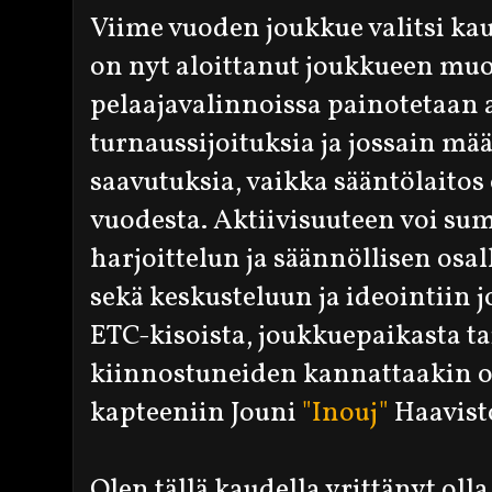
Viime vuoden joukkue valitsi kau
on nyt aloittanut joukkueen mu
pelaajavalinnoissa painotetaan a
turnaussijoituksia ja jossain m
saavutuksia, vaikka sääntölaitos
vuodesta. Aktiivisuuteen voi su
harjoittelun ja säännöllisen osal
sekä keskusteluun ja ideointiin 
ETC-kisoista, joukkuepaikasta t
kiinnostuneiden kannattaakin o
kapteeniin Jouni
"Inouj"
Haavist
Olen tällä kaudella yrittänyt oll