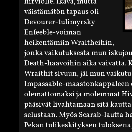
hirviölle. Ikävä, mutta
väistämätön tapaus oli
Devourer-tulimyrsky
Enfeeble-voiman
heikentämiin Wraitheihin,
jonka vaikutuksesta mun iskujou
Death-haavoihin aika vaivatta.
Wraithit sivuun, jäi mun vaikut
Impassable-maastonkappaleen oi
olemattomaksi ja molemmat Hive
pääsivät livahtamaan sitä kautta
selustaan. Myös Scarab-lautta ha
Pekan tulikeskityksen tuloksena