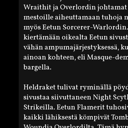
Wraithit ja Overlordin johtamat
mestoille aiheuttamaan tuhoja 
myös Eetun Sorcerer-Warlordin.
kiertämään oikealta Eetun sivu
vähän ampumajärjestyksessä, 
ainoan kohteen, eli Masque-dem
bargella.
Heldraket tulivat ryminällä pöy
sivustaa siivuttaneen Night Scyt
Strikeilla. Eetun Flamerit tuhos
kaikki lähiksestä kömpivät Tomb 
Woundia Overlordilta. Tämä hypp