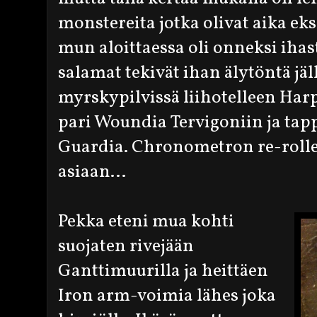
monstereita jotka olivat aika eks
mun aloittaessa oli onneksi ihas
salamat tekivät ihan älytöntä jä
myrskypilvissä liihotelleen Har
pari Woundia Tervigoniin ja tap
Guardia. Chronometron re-rolleil
asiaan...
Pekka eteni mua kohti
suojaten rivejään
Ganttimuurilla ja heittäen
Iron arm-voimia lähes joka