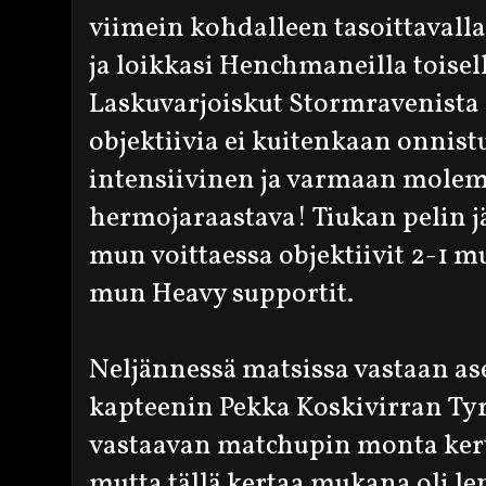
viimein kohdalleen tasoittavall
ja loikkasi Henchmaneilla toisell
Laskuvarjoiskut Stormravenist
objektiivia ei kuitenkaan onnistun
intensiivinen ja varmaan molem
hermojaraastava! Tiukan pelin jä
mun voittaessa objektiivit 2-1 
mun Heavy supportit.
Neljännessä matsissa vastaan as
kapteenin Pekka Koskivirran Tyr
vastaavan matchupin monta kert
mutta tällä kertaa mukana oli le