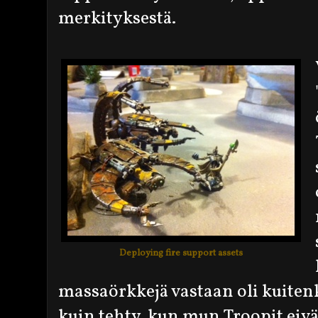
merkityksestä.
Deploying fire support assets
massaörkkejä vastaan oli kuite
kuin tehty, kun mun Troopit eiv