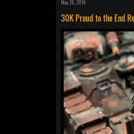
May 25, 2019
30K Proud to the End R