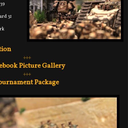
 39
ard 31
rk
tion
+++
ebook Picture Gallery
+++
ournament Package