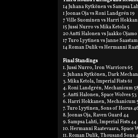
14 Juhana Rytkönen vs Sampsa Lah
1 Joonas Oja vs Roni Landgrén 19
7 Ville Suominen vs Harri Hokkan
15 Jussi Nurro vs Mika Ketola 5
20 Antti Halonen vs Jaakko Ojamo
17 Turo Lyytinen vs Janne Saasta
14 Roman Dulik vs Hermanni Raat
Final Standings
1. Jussi Nurro, Iron Warriors 65
2. Juhana Rytkönen, Dark Mechan
3. Mika Ketola, Imperial Fists 61
4. Roni Landgrén, Mechanicum 5
5. Antti Halonen, Space Wolves 53
6. Harri Hokkanen, Mechanicum 
7. Turo Lyytinen, Sons of Horus 4
8. Joonas Oja, Raven Guard 44
9. Sampsa Lahti, Imperial Fists 44
10. Hermanni Raatevaara, Space W
11. Roman Dulik, Thousand Sons 