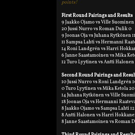
points!
First Round Pairings and Results
9 Jaakko Ojamo vs Ville Suominen 
20 Jussi Nurro vs Roman Dulik 0
9 Joonas Oja vs Juhana Rytkönen 1
11 Sampsa Lahti vs Hermanni Raat
14 Roni Landgrén vs Harri Hokka
6 Janne Saastamoinen vs Mika Ket
12 Turo Lyytinen vs Antti Halonen
Second Round Pairings and Resul
10 Jussi Nurro vs Roni Landgrén 1
0 Turo Lyytinen vs Mika Ketola 20
14 Juhana Rytkönen vs Ville Suom
18 Joonas Oja vs Hermanni Raatev
8 Jaakko Ojamo vs Sampsa Lahti 12
8 Antti Halonen vs Harri Hokkane
8 Janne Saastamoinen vs Roman Du
Third Round Pairings and Result