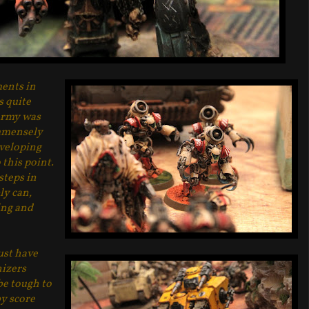
ments in
s quite
 army was
immensely
eveloping
this point.
steps in
ly can,
sing and
st have
nizers
 be tough to
by score