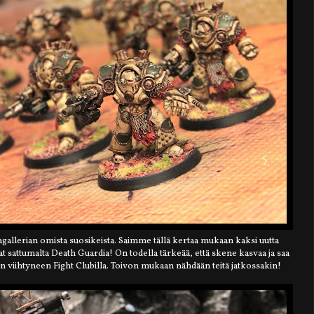
agallerian omista suosikeista. Saimme tällä kertaa mukaan kaksi uutta
at sattumalta Death Guardia! On todella tärkeää, että skene kasvaa ja saa
n viihtyneen Fight Clubilla. Toivon mukaan nähdään teitä jatkossakin!