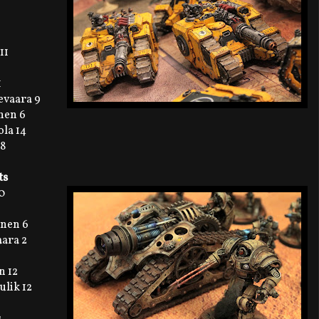
11
1
evaara 9
nen 6
ola 14
 8
ts
0
inen 6
aara 2
n 12
lik 12
s