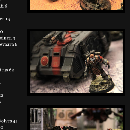
ti 6
en 13
 0
moinen 3
evaara 6
icus 62
8
52
6
olves 41
40