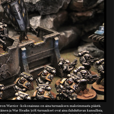
 Iron Warrior -kokonaisuus on aina turnauksen makeimmasta päästä.
nen ja War Headin 30K-turnaukset ovat aina ilahduttavan kansallisia;