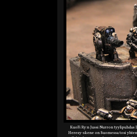
KuoFi Ry:n Jussi Nurron tyylipuhdas
Heresy-skene on Suomessa tosi yhtenäi