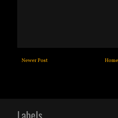
Newer Post
Hom
Subscribe to:
Post C
Labels