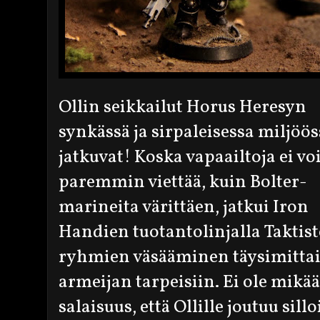
Ollin seikkailut Horus Heresyn
synkässä ja sirpaleisessa miljöös
jatkuvat! Koska vapaailtoja ei voi
paremmin viettää, kuin Bolter-
marineita värittäen, jatkui Iron
Handien tuotantolinjalla Taktis
ryhmien väsääminen täysimitta
armeijan tarpeisiin. Ei ole mikä
salaisuus, että Ollille joutuu sillo