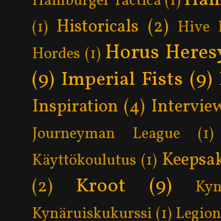
Hamburger Tactica
(1)
Historicals
(2)
(1)
Hive 
Horus Heres
Hordes
(1)
(9)
Imperial Fists
(9)
Inspiration
(4)
Intervie
Journeyman League
(1)
Keepsa
Käyttökoulutus
(1)
Kroot
(9)
(2)
Kyn
Kynäruiskukurssi
(1)
Legion