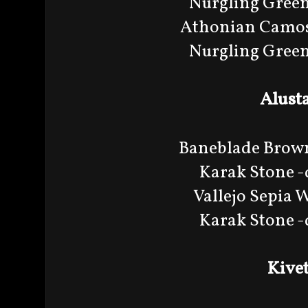
Nurgling Green
Athonian Camos
Nurgling Green
Alust
Baneblade Brown
Karak Stone 
Vallejo Sepia 
Karak Stone 
Kive