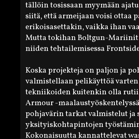
tällöin tosissaan myymään ajatu
siitä, että armeijaan voisi ottaa p
erikoisasettakin, vaikka ihan vaa
Mutta tokihan Boltgun-Mariinit o
niiden tehtailemisessa Frontsid
Koska projekteja on paljon ja po
valmistellaan pelikäyttöä varten,
tekniikoiden kuitenkin olla ruti
Armour -maalaustyöskentelyssä 
pohjavärin tarkat valmistelut ja s
yksityiskohtapintojen työstämin
Kokonaisuutta kannattelevat was