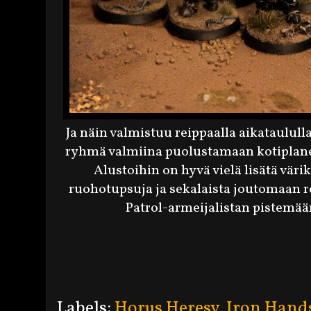
Ja näin valmistuu reippaalla aikataulul
ryhmä valmiina puolustamaan kotiplane
Alustoihin on hyvä vielä lisätä väri
ruohotupsuja ja sekalaista joutomaan r
Patrol-armeijalistan pistemääri
Labels:
Horus Heresy
,
Iron Hand