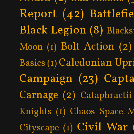
Report
(42)
Battlefi
Black Legion
(8)
Blacks
Bolt Action
(2)
Moon
(1)
Caledonian Upr
Basics
(1)
Campaign
(23)
Capta
Carnage
(2)
Cataphractii
Knights
(1)
Chaos Space M
Civil War
Cityscape
(1)