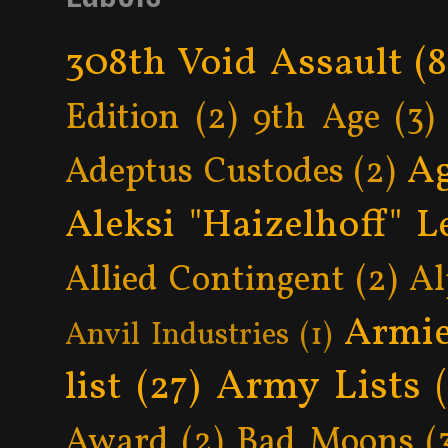
308th Void Assault
(8
Edition
(2)
9th Age
(3)
Ag
Adeptus Custodes
(2)
Aleksi "Haizelhoff" L
Allied Contingent
(2)
Al
Armie
Anvil Industries
(1)
Army Lists
list
(27)
Award
(2)
Bad Moons
(