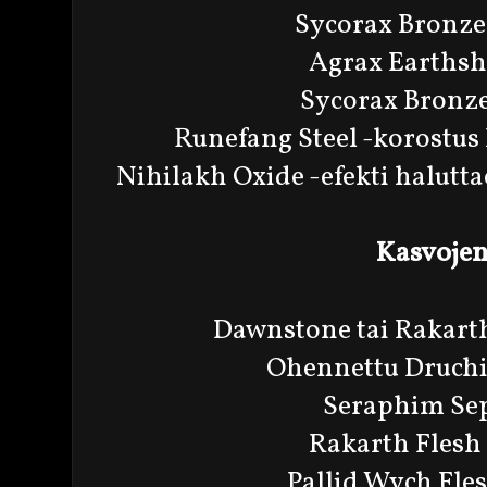
Sycorax Bronze
Agrax Earthsh
Sycorax Bronze
Runefang Steel -korostus
Nihilakh Oxide -efekti halutt
Kasvojen
Dawnstone tai Rakarth
Ohennettu Druchii
Seraphim Sep
Rakarth Flesh
Pallid Wych Fle