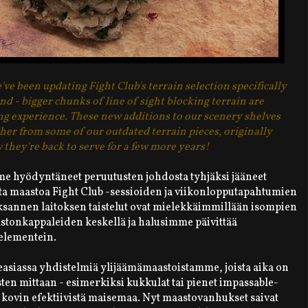
ve been updating Fight Club's terrain selection specifically
nd - bigger chunks of line of sight blocking terrain are
ng experience. These new additions to our scenery shelves
ther from some of our outdated terrain pieces, originally
 they're back to serve for a few more years!
e hyödyntäneet peruutusten johdosta tyhjäksi jääneet
ta maastoa Fight Club -sessioiden ja viikonlopputapahtumien
ksannen laitoksen taistelut ovat mielekkäimmillään isompien
stonkappaleiden keskellä ja halusimme päivittää
elementein.
easiassa yhdistelmiä ylijäämämaastoistamme, joista aika on
ten mittaan - esimerkiksi kukkulat tai pienet impassable-
et kovin efektiivistä maisemaa. Nyt maastovanhukset saivat