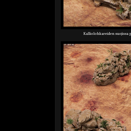
Kalliolohkareiden suojissa pi