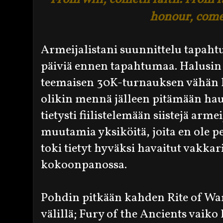
honour, come
Armeijalistani suunnittelu tapaht
päiviä ennen tapahtumaa. Halusin o
teemaisen 30K-turnauksen vähän 
olikin mennä jälleen pitämään ha
tietysti fiilistelemään siistejä arme
muutamia yksiköitä, joita en ole 
toki tietyt hyväksi havaitut vakkar
kokoonpanossa.
Pohdin pitkään kahden Rite of Wa
välillä; Fury of the Ancients vaiko