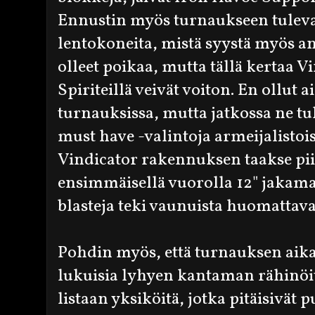
Ennustin myös turnaukseen tule
lentokoneita, mistä syystä myös an
olleet poikaa, mutta tällä kertaa 
Spiriteillä veivät voiton. En ollut
turnauksissa, mutta jatkossa ne tu
must have -valintoja armeijalistoi
Vindicator rakennuksen taakse piil
ensimmäisellä vuorolla 12" jaka
blasteja teki vaunuista huomattav
Pohdin myös, että turnauksen aika
lukuisia lyhyen kantaman rähinöitä 
listaan yksiköitä, jotka pitäisivät 