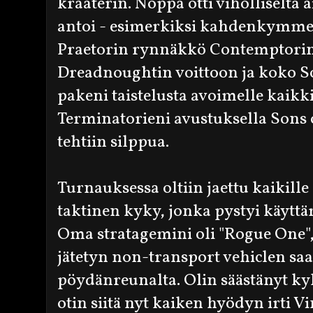
kraaterin. Noppa otti viholliselta
antoi - esimerkiksi kahdenkymme
Praetorin rynnäkkö Contemptorin
Dreadnoughtin voittoon ja koko S
pakeni taistelusta avoimelle kaikki
Terminatorieni avustuksella Son
tehtiin silppua.
Turnauksessa oltiin jaettu kaikille
taktinen kyky, jonka pystyi käytt
Oma stratagemini oli "Rogue One",
jätetyn non-transport vehiclen saa
pöydänreunalta. Olin säästänyt kyk
otin siitä nyt kaiken hyödyn irti V