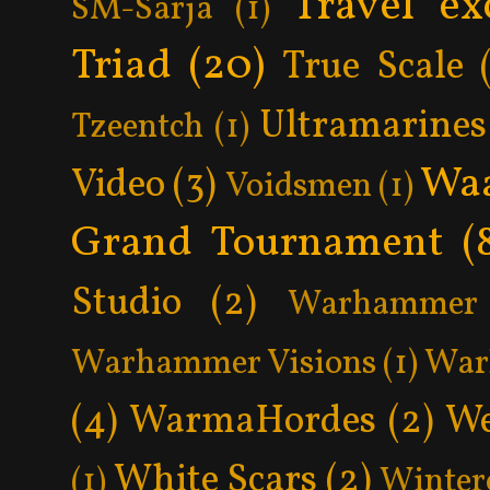
Travel ex
SM-Sarja
(1)
Triad
(20)
True Scale
Ultramarines
Tzeentch
(1)
Wa
Video
(3)
Voidsmen
(1)
Grand Tournament
(
Studio
(2)
Warhammer 
Warhammer Visions
(1)
War
(4)
WarmaHordes
(2)
We
White Scars
(2)
(1)
Winter