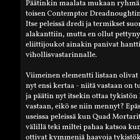
Päätinkin maalata mukaan ryhmän 
toisen Contemptor Dreadnoughtin r
Itse peleissä dredi ja termikset su
alakanttiin, mutta en ollut pettynyt
eliittijoukot ainakin panivat hantt
vihollisvastarinnalle.
Viimeinen elementti listaan olivat
nyt ensi kertaa - niitä vastaan on 
ja päätin nyt itsekin ottaa tykistön
vastaan, eikö se niin mennyt? Epäs
useissa peleissä kun Quad Mortarit
välillä teki miltei pahaa katsoa 
ottivat kymmeniä haavoja tykistök