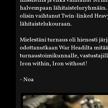
missileillä ja ehkä vaihtanut Term
halvempaan lähitaisteluryhmään.
olisin vaihtanut Twin-linked Heavy
lähitaistelukouraan.
Mielestäni turnaus oli hienosti järj
odottanutkaan War Headilta mitää
turnaustoimikunnalle, vastustajille
Iron within, Iron without!
- Noa