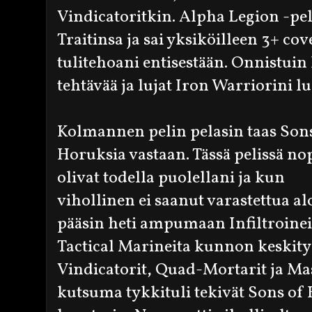
Vindicatoritkin. Alpha Legion -pel
Traitinsa ja sai yksiköilleen 3+ co
tulitehoani entisestään. Onnistui
tehtävää ja lujat Iron Warriorini l
Kolmannen pelin pelasin taas Son
Horuksia vastaan. Tässä pelissä no
olivat todella puolellani ja kun
vihollinen ei saanut varastettua al
pääsin heti ampumaan Infiltroinei
Tactical Marineita kunnon keskity
Vindicatorit, Quad-Mortarit ja Ma
kutsuma tykkituli tekivät Sons of