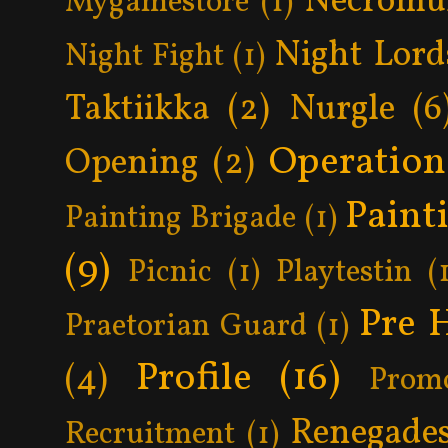
Necromu
Mygamestore
(1)
Night Lord
Night Fight
(1)
Taktiikka
(2)
Nurgle
(6
Operatio
Opening
(2)
Paint
Painting Brigade
(1)
(9)
Picnic
(1)
Playtestin
(
Pre 
Praetorian Guard
(1)
Profile
(16)
(4)
Prom
Renegade
Recruitment
(1)