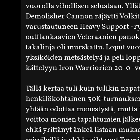
vuorolla vihollisen selustaan. Yllä
Demolisher Cannon räjäytti Volkit
varustautuneen Heavy Support -ry
outflankaavien Veteraanien panok
takalinja oli murskattu. Loput vuor
yksiköiden metsästelyä ja peli lop
kättelyyn Iron Warriorien 20-0 -v
Tällä kertaa tuli kuin tulikin na
henkilökohtainen 30K-turnauksen
yhtään odottaa menestystä, mutta 
voittoa monien tapahtumien jälkeen
ehkä yrittänyt änkeä listaan muka