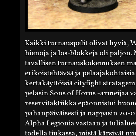
Kaikki turnauspelit olivat hyviä, 
hienoja ja los-blokkeja oli paljon
tavallisen turnauskokemuksen ma
erikoistehtävää ja pelaajakohtaisia 
kertakäyttöisiä cityfight stratage
pelasin Sons of Horus -armeijaa v
reservitaktiikka epäonnistui huo
pahanpäiväisesti ja nappasin 20-0 v
Alpha Legionia vastaan ja tulialue
todella tiukassa, mistä kärsivät n