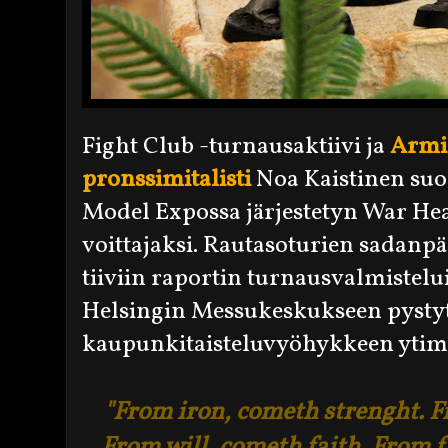
Fight Club -turnausaktiivi ja
Armie
pronssimitalisti
Noa Kaistinen suo
Model Expossa järjestetyn War H
voittajaksi. Rautasoturien sadanpä
tiiviin raportin turnausvalmistelu
Helsingin Messukeskukseen pysty
kaupunkitaisteluvyöhykkeen ytime
"From iron, cometh strenght. F
From will, cometh faith. From 