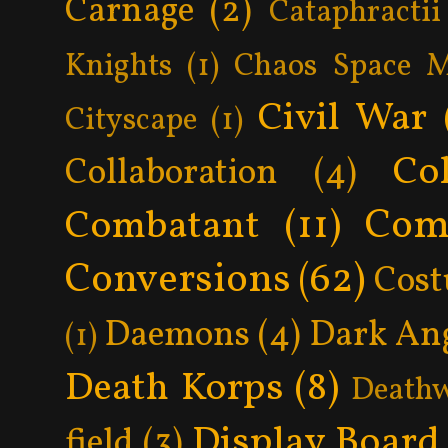
Carnage
(2)
Cataphractii
Knights
(1)
Chaos Space M
Civil War
Cityscape
(1)
Col
Collaboration
(4)
Com
Combatant
(11)
Conversions
(62)
Cos
Daemons
(4)
Dark An
(1)
Death Korps
(8)
Death
Display Board
field
(3)