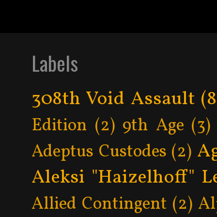
Subscribe to:
Post C
Labels
308th Void Assault
(8
Edition
(2)
9th Age
(3)
Ag
Adeptus Custodes
(2)
Aleksi "Haizelhoff" L
Allied Contingent
(2)
Al