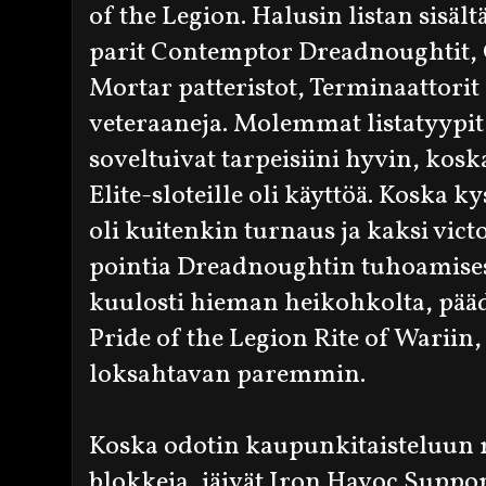
of the Legion. Halusin listan sisäl
parit Contemptor Dreadnoughtit,
Mortar patteristot, Terminaattorit
veteraaneja. Molemmat listatyypit
soveltuivat tarpeisiini hyvin, kosk
Elite-sloteille oli käyttöä. Koska k
oli kuitenkin turnaus ja kaksi vict
pointia Dreadnoughtin tuhoamise
kuulosti hieman heikohkolta, pää
Pride of the Legion Rite of Wariin
loksahtavan paremmin.
Koska odotin kaupunkitaisteluun ru
blokkeja, jäivät Iron Havoc Support