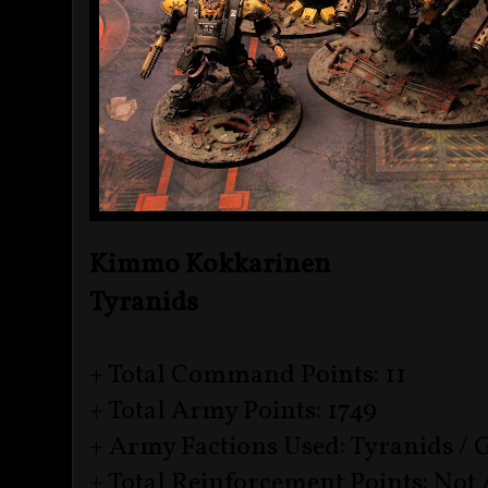
Kimmo Kokkarinen
Tyranids
+ Total Command Points: 11
+ Total Army Points: 1749
+ Army Factions Used: Tyranids / 
+ Total Reinforcement Points: Not