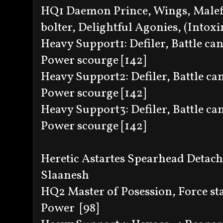
HQ1 Daemon Prince, Wings, Malefi
bolter, Delightful Agonies, (Intoxin
Heavy Support1: Defiler, Battle c
Power scourge [142]
Heavy Support2: Defiler, Battle 
Power scourge [142]
Heavy Support3: Defiler, Battle 
Power scourge [142]
Heretic Astartes Spearhead Detac
Slaanesh
HQ2 Master of Posession, Force st
Power [98]