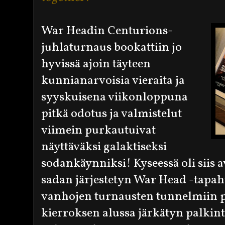
War Headin Centurions-
juhlaturnaus bookattiin jo
hyvissä ajoin täyteen
kunnianarvoisia vieraita ja
syyskuisena viikonloppuna
pitkä odotus ja valmistelut
viimein purkautuivat
näyttäväksi galaktiseksi
sodankäynniksi! Kyseessä oli siis 
sadan järjestetyn War Head -tapa
vanhojen turnausten tunnelmiin pa
kierroksen alussa järkätyn palki