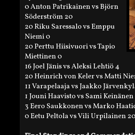
0 Anton Patrikainen vs Björn
Söderström 20
20 Riku Saressalo vs Emppu
Niemi 0
20 Perttu Hiisivuori vs Tapio
Miettinen 0
16 Joel Jänis vs Aleksi Lehtiö 4
20 Heinrich von Keler vs Matti Ni
11 Varapelaaja vs Jaakko Järvenkyl
1 Jouni Haavisto vs Sami Keinänen
3 Eero Saukkonen vs Marko Haatio
0 Eetu Peltola vs Vili Urpilainen 2