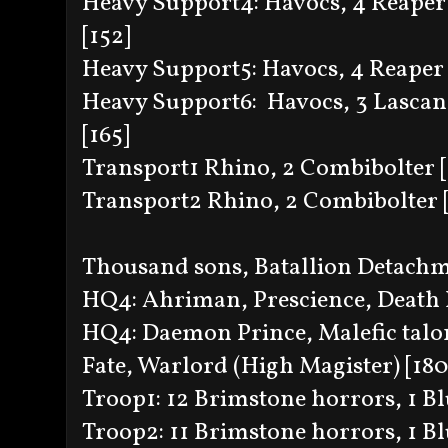
Heavy Support4: Havocs, 4 Reaper
[152]
Heavy Support5: Havocs, 4 Reape
Heavy Support6: Havocs, 3 Lascan
[165]
Transport1 Rhino, 2 Combibolter [
Transport2 Rhino, 2 Combibolter [
Thousand sons, Batallion Detach
HQ4: Ahriman, Prescience, Death H
HQ4: Daemon Prince, Malefic talo
Fate, Warlord (High Magister) [180
Troop1: 12 Brimstone horrors, 1 Bl
Troop2: 11 Brimstone horrors, 1 Bl