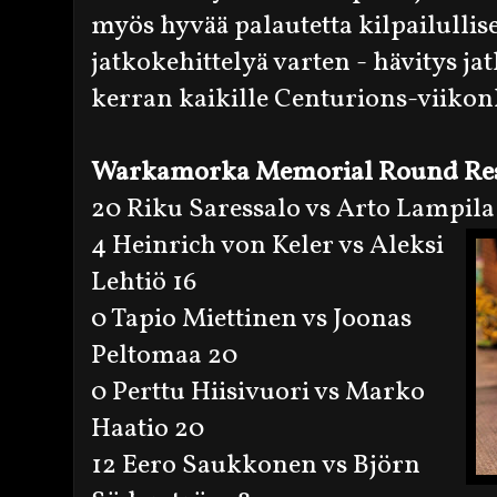
myös hyvää palautetta kilpailullis
jatkokehittelyä varten - hävitys ja
kerran kaikille Centurions-viikon
Warkamorka Memorial Round Res
20 Riku Saressalo vs Arto Lampila
4 Heinrich von Keler vs Aleksi
Lehtiö 16
0 Tapio Miettinen vs Joonas
Peltomaa 20
0 Perttu Hiisivuori vs Marko
Haatio 20
12 Eero Saukkonen vs Björn