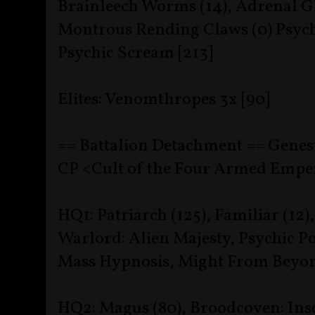
Brainleech Worms (14), Adrenal Gla
Montrous Rending Claws (0) Psyc
Psychic Scream [213]
Elites: Venomthropes 3x [90]
== Battalion Detachment == Genest
CP <Cult of the Four Armed Empe
HQ1: Patriarch (125), Familiar (12)
Warlord: Alien Majesty, Psychic P
Mass Hypnosis, Might From Beyon
HQ2: Magus (80), Broodcoven: Ins