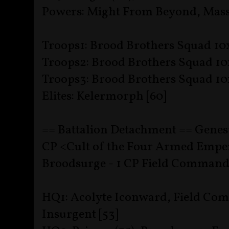
Powers: Might From Beyond, Mass
Troops1: Brood Brothers Squad 10x
Troops2: Brood Brothers Squad 10x
Troops3: Brood Brothers Squad 10x
Elites: Kelermorph [60]
== Battalion Detachment == Genest
CP <Cult of the Four Armed Emper
Broodsurge - 1 CP Field Command
HQ1: Acolyte Iconward, Field Co
Insurgent [53]