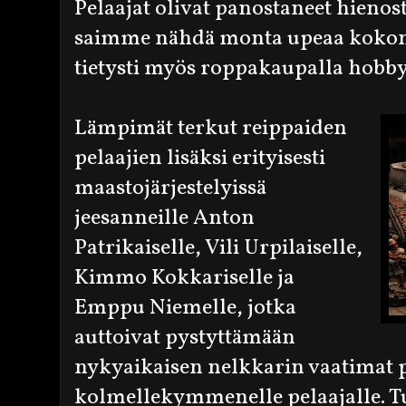
Pelaajat olivat panostaneet hienos
saimme nähdä monta upeaa kokonai
tietysti myös roppakaupalla hobby 
Lämpimät terkut reippaiden
pelaajien lisäksi erityisesti
maastojärjestelyissä
jeesanneille Anton
Patrikaiselle, Vili Urpilaiselle,
Kimmo Kokkariselle ja
Emppu Niemelle, jotka
auttoivat pystyttämään
nykyaikaisen nelkkarin vaatimat p
kolmellekymmenelle pelaajalle. T