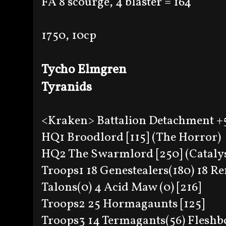
FA 8 scourge, 4 blaster = 164
1750, 10cp
Tycho Elmgren
Tyranids
<Kraken> Battalion Detachment 
HQ1 Broodlord [115] (The Horror)
HQ2 The Swarmlord [250] (Catalys
Troops1 18 Genestealers(180) 18 R
Talons(0) 4 Acid Maw (0) [216]
Troops2 25 Hormagaunts [125]
Troops3 14 Termagants(56) Fleshbo