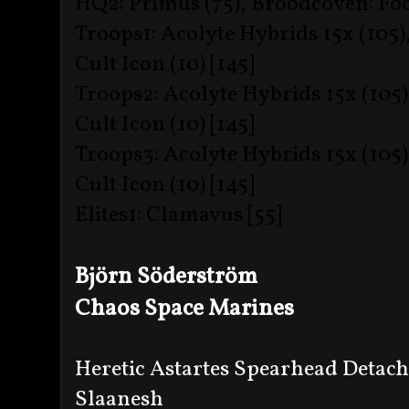
HQ2: Primus (75), Broodcoven: Foc
Troops1: Acolyte Hybrids 15x (105)
Cult Icon (10) [145]
Troops2: Acolyte Hybrids 15x (105)
Cult Icon (10) [145]
Troops3: Acolyte Hybrids 15x (105)
Cult Icon (10) [145]
Elites1: Clamavus [55]
Björn Söderström
Chaos Space Marines
Heretic Astartes Spearhead Detac
Slaanesh