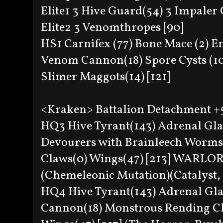
Elite1 3 Hive Guard(54) 3 Impaler
Elite2 3 Venomthropes [90]
HS1 Carnifex (77) Bone Mace (2) 
Venom Cannon(18) Spore Cysts (10
Slimer Maggots(14) [121]
<Kraken> Battalion Detachment 
HQ3 Hive Tyrant(143) Adrenal Gla
Devourers with Brainleech Worms
Claws(0) Wings(47) [213] WARLORD 
(Chemeleonic Mutation)(Catalyst,
HQ4 Hive Tyrant(143) Adrenal Gl
Cannon(18) Monstrous Rending Cla