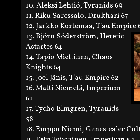
10. Aleksi Lehtiö, Tyranids 69
11. Riku Saressalo, Drukhari 67
12. Jarkko Kortemaa, T'au Empire 
13. Björn Söderström, Heretic
Astartes 64
14. Tapio Miettinen, Chaos
Knights 64
15. Joel Jänis, T'au Empire 62
16. Matti Niemelä, Imperium
61
17. Tycho Elmgren, Tyranids
58
18. Emppu Niemi, Genestealer Cult
19. Eetu Toiviainen, Imperium 54