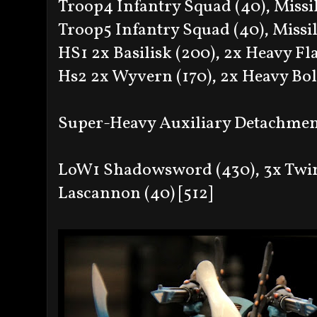
Troop4 Infantry Squad (40), Missil
Troop5 Infantry Squad (40), Missil
HS1 2x Basilisk (200), 2x Heavy Fl
Hs2 2x Wyvern (170), 2x Heavy Bolte
Super-Heavy Auxiliary Detachme
LoW1 Shadowsword (430), 3x Twin 
Lascannon (40) [512]