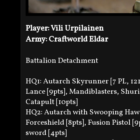
Player: Vili Urpilainen
Army: Craftworld Eldar
Battalion Detachment
HQ1: Autarch Skyrunner [7 PL, 121p
Lance [9pts], Mandiblasters, Shur
Catapult [10pts]
HQ2: Autarch with Swooping Hawk 
Forceshield [8pts], Fusion Pistol [
sword [4pts]