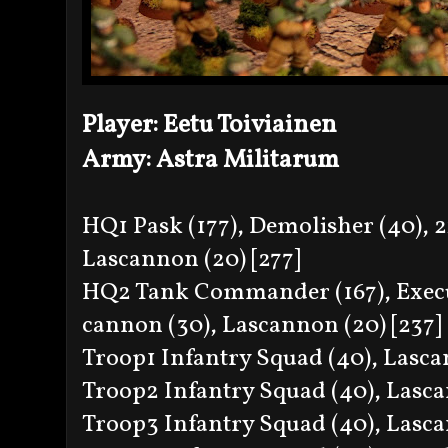
Player: Eetu Toiviainen
Army: Astra Militarum
HQ1 Pask (177), Demolisher (40), 
Lascannon (20) [277]
HQ2 Tank Commander (167), Execu
cannon (30), Lascannon (20) [237]
Troop1 Infantry Squad (40), Lasca
Troop2 Infantry Squad (40), Lasca
Troop3 Infantry Squad (40), Lasca