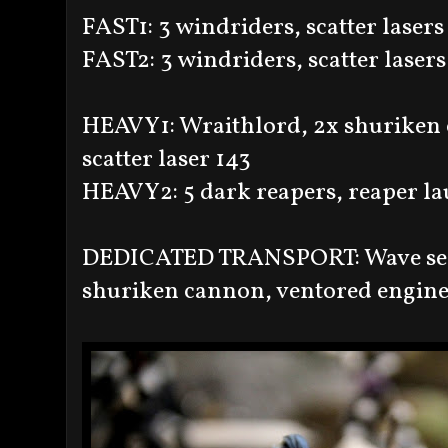
FAST1: 3 windriders, scatter lasers
FAST2: 3 windriders, scatter lasers
HEAVY1: Wraithlord, 2x shuriken c
scatter laser 143
HEAVY2: 5 dark reapers, reaper la
DEDICATED TRANSPORT: Wave serpe
shuriken cannon, ventored engines