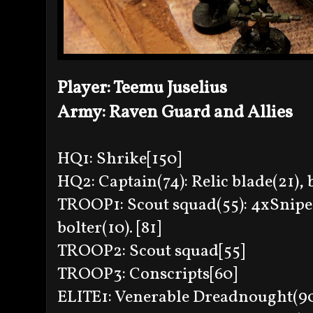
Player: Teemu Juselius
Army: Raven Guard and Allies
HQ1: Shrike[150]
HQ2: Captain(74): Relic blade(21), bo
TROOP1: Scout squad(55): 4xSniper
bolter(10). [81]
TROOP2: Scout squad[55]
TROOP3: Conscripts[60]
ELITE1: Venerable Dreadnought(90)