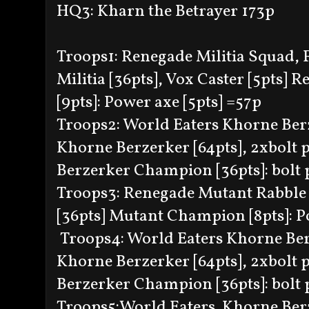
HQ3: Kharn the Betrayer 173p
Troops1: Renegade Militia Squad, 
Militia [36pts], Vox Caster [5pts]
[9pts]: Power axe [5pts] =57p
Troops2: World Eaters Khorne Berz
Khorne Berzerker [64pts], 2xbolt pi
Berzerker Champion [36pts]: bolt pi
Troops3: Renegade Mutant Rabble [
[36pts] Mutant Champion [8pts]: P
Troops4: World Eaters Khorne Berz
Khorne Berzerker [64pts], 2xbolt pi
Berzerker Champion [36pts]: bolt p
Troops5:World Eaters Khorne Berze