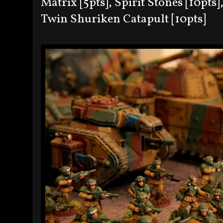
Matrix [5pts], Spirit Stones [10pts
Twin Shuriken Catapult [10pts]