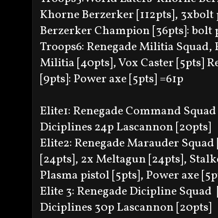
Khorne Berzerker [112pts], 3xbolt p
Berzerker Champion [36pts]: bolt pi
Troops6: Renegade Militia Squad, 
Militia [40pts], Vox Caster [5pts]
[9pts]: Power axe [5pts] =61p
Elite1: Renegade Command Squad [
Diciplines 24p Lascannon [20pts]
Elite2: Renegade Marauder Squad [
[24pts], 2x Meltagun [24pts], Stalk
Plasma pistol [5pts], Power axe [5p
Elite 3: Renegade Dicipline Squad [
Diciplines 30p Lascannon [20pts]