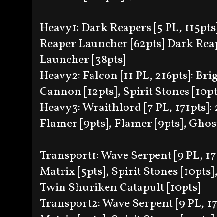
Heavy1: Dark Reapers [5 PL, 115pts
Reaper Launcher [62pts] Dark Reap
Launcher [38pts]
Heavy2: Falcon [11 PL, 216pts]: Br
Cannon [12pts], Spirit Stones [10pt
Heavy3: Wraithlord [7 PL, 171pts]: 
Flamer [9pts], Flamer [9pts], Ghost
Transport1: Wave Serpent [9 PL, 17
Matrix [5pts], Spirit Stones [10pts
Twin Shuriken Catapult [10pts]
Transport2: Wave Serpent [9 PL, 17