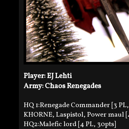
Player: EJ Lehti
Army: Chaos Renegades
HQ 1:Renegade Commander [3 PL
KHORNE, Laspistol, Power maul [
HQ2:Malefic lord [4 PL, 30pts]