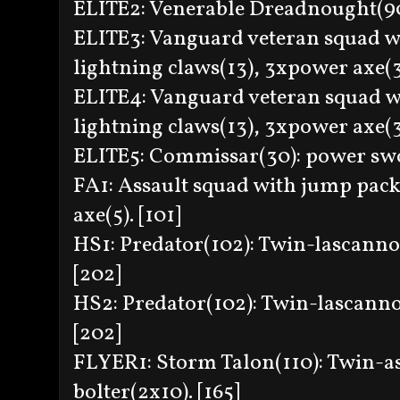
ELITE2: Venerable Dreadnought(90)
ELITE3: Vanguard veteran squad wi
lightning claws(13), 3xpower axe(3
ELITE4: Vanguard veteran squad wi
lightning claws(13), 3xpower axe(3x
ELITE5: Commissar(30): power sword
FA1: Assault squad with jump pack
axe(5). [101]
HS1: Predator(102): Twin-lascann
[202]
HS2: Predator(102): Twin-lascann
[202]
FLYER1: Storm Talon(110): Twin-a
bolter(2x10). [165]