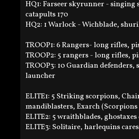
HQ1: Farseer skyrunner - singing 
catapults 170
HQ2: 1 Warlock - Wichblad
TROOP1: 6 Rangers- long rif
TROOP2: 5 rangers - long ri
TROOP3: 10 Guardian defenders, s
launcher
ELITE1: 5 Striking scorpions, Chai
mandiblasters, Exarch (Scorpions 
ELITE2: 5 wraithblades, ghostaxes 
ELITE3: Solitaire, harlequins cares