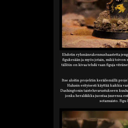
Ehdotin ryhmänrakennushaastetta jengill
figukesään ja myös jotain, mikä toivon m
tällöin on kivaa tehdä vaan figuja vitriinei
Itse aloitin projektin keräilemällä projek
Halusin erityisesti käyttää kaikkia v
Dashingtonin taisteluvarustukseen kuul
jonka heraldiikka juontaa juurensa en
sotamuisto.
Figu