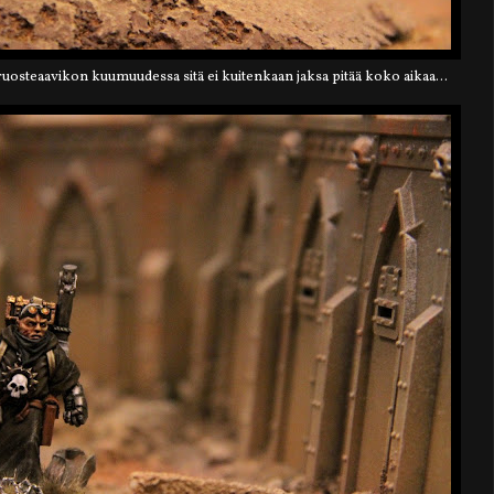
ruosteaavikon kuumuudessa sitä ei kuitenkaan jaksa pitää koko aikaa...