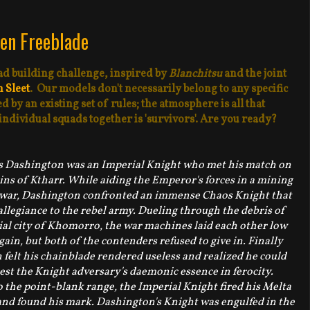
len Freeblade
ad building challenge, inspired by
Blanchitsu
and the joint
n Sleet
. Our models don't necessarily belong to any specific
by an existing set of rules; the atmosphere is all that
e individual squads together is 'survivors'. Are you ready?
s Dashington was an Imperial Knight who met his match on
ains of Ktharr. While aiding the Emperor's forces in a mining
l war, Dashington confronted an immense Chaos Knight that
llegiance to the rebel army. Dueling through the debris of
ial city of Khomorro, the war machines laid each other low
gain, but both of the contenders refused to give in. Finally
felt his chainblade rendered useless and realized he could
est the Knight adversary's daemonic essence in ferocity.
 the point-blank range, the Imperial Knight fired his Melta
nd found his mark. Dashington's Knight was engulfed in the