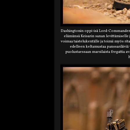
Dashingtonin oppi-isä Lord-Commander C
elämänsä Keisarin sanan levittämiselle
voimaa taistelukentälle ja toimii myös r
edelleen keltamustaa panssariliivi
puolustaessaan marsilaista fregattia a
h