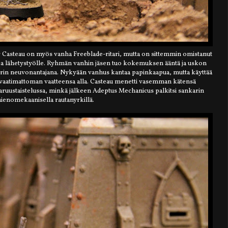
asteau on myös vanha Freeblade-ritari, mutta on sittemmin omistanut
 ja lähetystyölle. Ryhmän vanhin jäsen tuo kokemuksen ääntä ja uskon
itarin neuvonantajana. Nykyään vanhus kantaa papinkaapua, mutta käyttää
ä vaatimattoman vaatteensa alla. Casteau menetti vasemman kätensä
varuustaistelussa, minkä jälkeen Adeptus Mechanicus palkitsi sankarin
ienomekaanisella rautanyrkillä.