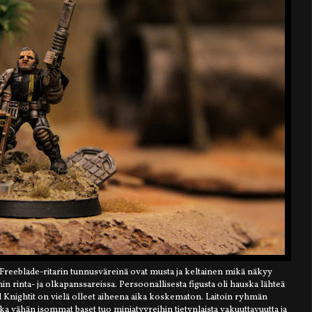
 Freeblade-ritarin tunnusväreinä ovat musta ja keltainen mikä näkyy
in rinta- ja olkapanssareissa. Persoonallisesta figusta oli hauska lähteä
l Knightit on vielä olleet aiheena aika koskematon. Laitoin ryhmän
a vähän isommat baset tuo miniatyyreihin tietynlaista vakuuttavuutta ja