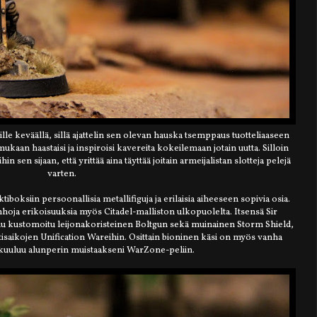
e keväällä, sillä ajattelin sen olevan hauska tsemppaus tuotteliaaseen
ukaan haastaisi ja inspiroisi kavereita kokeilemaan jotain uutta. Silloin
hin sen sijaan, että yrittää aina täyttää joitain armeijalistan slotteja pelejä
varten.
tiboksiin persoonallisia metallifiguja ja erilaisia aiheeseen sopivia osia.
anhoja erikoisuuksia myös Citadel-malliston ulkopuolelta. Itsensä Sir
uu kustomoitu leijonakoristeinen Boltgun sekä muinainen Storm Shield,
tisaikojen Unification Wareihin. Osittain bioninen käsi on myös vanha
 kuuluu alunperin muistaakseni WarZone-peliin.