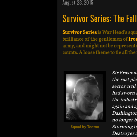
August 23, 2015
Survivor Series: The Fal
Survivor Series
is War Head's squ
brilliance of the gentlemen of
Iro
army, and might not be represented 
counts. A loose theme to tie all th
Sir Erasmu
the rust pl
sector civi
had sworn a
the industr
again and a
Dashington 
no longer b
Storming to
Squad by Teemu
Destroyer a